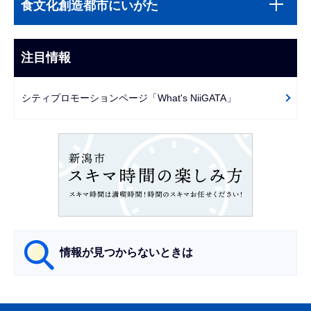
文
食文化創造都市にいがた
ブ
こ
ナ
こ
ビ
注目情報
ま
ゲ
で
ー
シティプロモーションページ「What's NiiGATA」
シ
ョ
ン
こ
こ
か
ら
情報が見つからないときは
サ