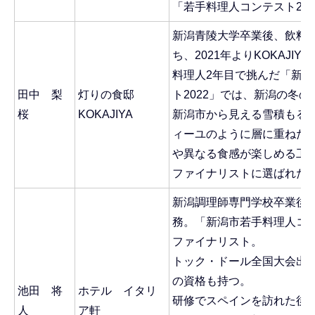
「若手料理人コンテスト20
新潟青陵大学卒業後、飲料
ち、2021年よりKOKAJI
料理人2年目で挑んだ「新
田中 梨
灯りの食邸
ト2022」では、新潟の冬
桜
KOKAJIYA
新潟市から見える雪積もる
ィーユのように層に重ねた
や異なる食感が楽しめる工
ファイナリストに選ばれた
新潟調理師専門学校卒業後
務。「新潟市若手料理人コンテ
ファイナリスト。
トック・ドール全国大会出
の資格も持つ。
池田 将
ホテル イタリ
研修でスペインを訪れた後
人
ア軒