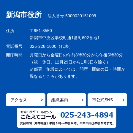
ブ
ナ
新潟市役所
法人番号 5000020151009
ビ
ゲ
住所
〒951-8550
ー
新潟市中央区学校町通1番町602番地1
シ
電話番号
025-228-1000（代表）
ョ
開庁時間
月曜日から金曜日の午前8時30分から午後5時30分
ン
（祝・休日、12月29日から1月3日を除く）
※部署、施設によっては、開庁・開館の日・時間が
こ
異なるところがあります。
こ
ま
で
アクセス
組織案内
市公式SNS