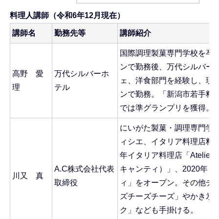
料理人講師（令和6年12月現在）
講師名
勤務先等
講師紹介
国際調理製菓専門学校を卒
ンで勤務後、万代シルバー
高野 愛
万代シルバーホ
ェ、洋食部門を経験し、現
理
テル
ンで勤務。「新潟市若手料理
では準グランプリを獲得。
にいがた製菓・調理専門学
ィシエ、イタリア料理店料理
年イタリア料理店「Atelier
A.C株式会社代表
キャンティ）」、2020年
川又 真
取締役
ィ」をオープン。その他チ
ズチーズチーズ」やかき氷
ク」なども手掛ける。