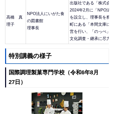
出版社である「株式会
2024年2月に「NPO
NPO法人にいがた食
高橋 真
を設立し、理事長を務め
の図書館
理子
町にある「本間文庫に
理事長
営を行い、「のっぺ」
文化調査・継承に尽力
特別講義の様子
国際調理製菓専門学校（令和6年8月
27日）