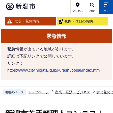
こ
の
アクセス
検索
メニュー
ペ
防災・緊急情報
夜間・休日の急病
ー
ジ
緊急情報
の
先
緊急情報が出ている地域があります。
頭
詳細は下記リンクで公開しています。
で
リンク：
す
https://www.city.niigata.lg.jp/kurashi/bosai/index.html
トップページ
産業・経済・ビジネス
食と花の
現在のページ
本
文