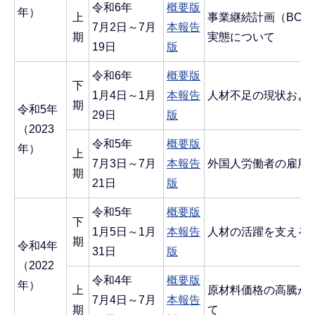
令和6年
概要版
年）
上
事業継続計画（BCP
7月2日～7月
本報告
期
実態について
19日
版
令和6年
概要版
下
1月4日～1月
本報告
人材不足の現状およ
期
令和5年
29日
版
（2023
令和5年
概要版
年）
上
7月3日～7月
本報告
外国人労働者の雇用
期
21日
版
令和5年
概要版
下
1月5日～1月
本報告
人材の活躍を支える
期
令和4年
31日
版
（2022
令和4年
概要版
年）
上
原材料価格の高騰が
7月4日～7月
本報告
期
て