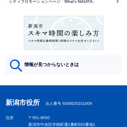
シティプロモーションページ「What's NiiGATA」
シ
ョ
ン
こ
こ
か
ら
情報が見つからないときは
サ
ブ
ナ
新潟市役所
法人番号 5000020151009
ビ
ゲ
住所
〒951-8550
ー
新潟市中央区学校町通1番町602番地1