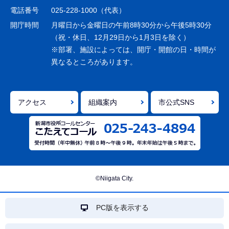
シ
電話番号
025-228-1000（代表）
ョ
開庁時間
月曜日から金曜日の午前8時30分から午後5時30分
ン
（祝・休日、12月29日から1月3日を除く）
※部署、施設によっては、開庁・開館の日・時間が
こ
異なるところがあります。
こ
ま
で
アクセス
組織案内
市公式SNS
©Niigata City.
PC版を表示する