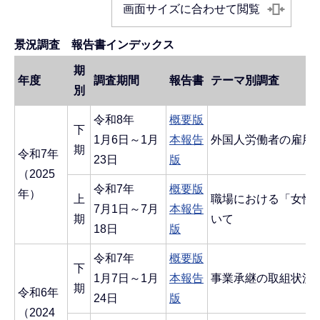
画面サイズに合わせて閲覧
景況調査 報告書インデックス
期
年度
調査期間
報告書
テーマ別調査
別
令和8年
概要版
下
1月6日～1月
本報告
外国人労働者の雇用
期
令和7年
23日
版
（2025
令和7年
概要版
年）
上
職場における「女性
7月1日～7月
本報告
期
いて
18日
版
令和7年
概要版
下
1月7日～1月
本報告
事業承継の取組状況
期
令和6年
24日
版
（2024