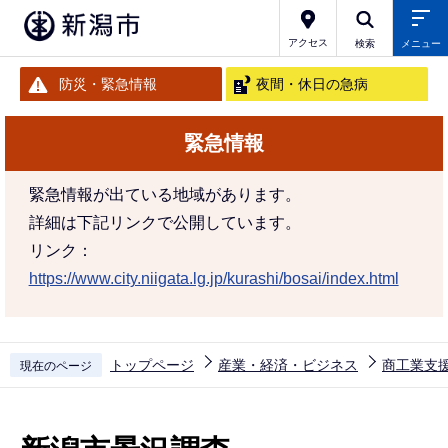
こ
の
アクセス
検索
メニュー
ペ
防災・緊急情報
夜間・休日の急病
ー
ジ
緊急情報
の
先
緊急情報が出ている地域があります。
頭
詳細は下記リンクで公開しています。
で
リンク：
す
https://www.city.niigata.lg.jp/kurashi/bosai/index.html
トップページ
産業・経済・ビジネス
商工業支
現在のページ
本
文