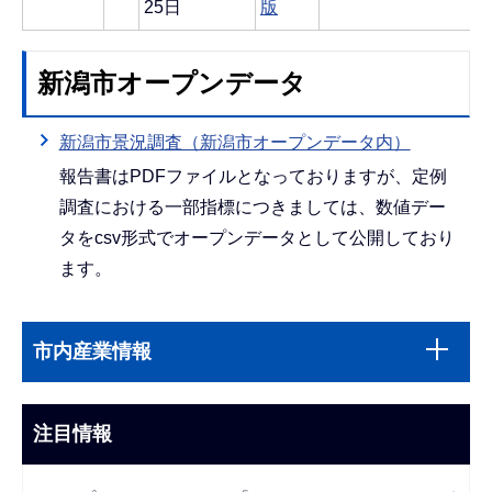
25日
版
新潟市オープンデータ
新潟市景況調査（新潟市オープンデータ内）
報告書はPDFファイルとなっておりますが、定例
調査における一部指標につきましては、数値デー
タをcsv形式でオープンデータとして公開しており
ます。
本
サ
文
市内産業情報
ブ
こ
ナ
こ
ビ
注目情報
ま
ゲ
で
ー