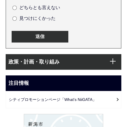
どちらとも言えない
見つけにくかった
本
サ
文
政策・計画・取り組み
ブ
こ
ナ
こ
ビ
注目情報
ま
ゲ
で
ー
シティプロモーションページ「What's NiiGATA」
シ
ョ
ン