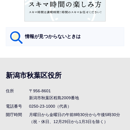
こ
こ
か
ら
情報が見つからないときは
サ
ブ
ナ
新潟市秋葉区役所
ビ
ゲ
住所
〒956-8601
ー
新潟市秋葉区程島2009番地
シ
電話番号
0250-23-1000（代表）
ョ
開庁時間
月曜日から金曜日の午前8時30分から午後5時30分
ン
（祝・休日、12月29日から1月3日を除く）
こ