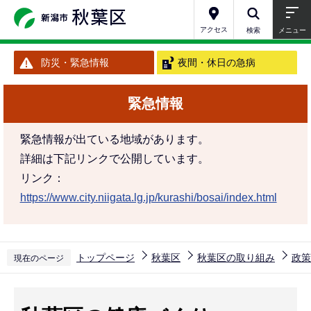
こ
の
アクセス
検索
メニュー
ペ
防災・緊急情報
夜間・休日の急病
ー
ジ
緊急情報
の
先
緊急情報が出ている地域があります。
頭
詳細は下記リンクで公開しています。
で
リンク：
す
https://www.city.niigata.lg.jp/kurashi/bosai/index.html
トップページ
秋葉区
秋葉区の取り組み
政策
現在のページ
本
文