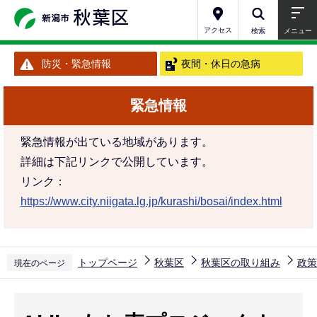
こ
の
アクセス
検索
メニュー
ペ
防災・緊急情報
夜間・休日の急病
ー
ジ
緊急情報
の
先
緊急情報が出ている地域があります。
頭
詳細は下記リンクで公開しています。
で
リンク：
す
https://www.city.niigata.lg.jp/kurashi/bosai/index.html
トップページ
秋葉区
秋葉区の取り組み
政策
現在のページ
本
文