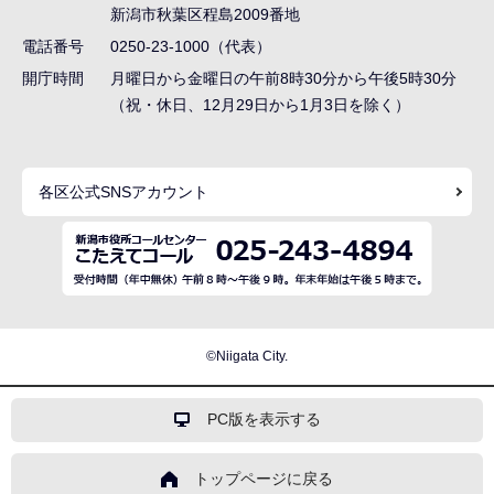
ー
新潟市秋葉区程島2009番地
シ
電話番号
0250-23-1000（代表）
ョ
開庁時間
月曜日から金曜日の午前8時30分から午後5時30分
ン
（祝・休日、12月29日から1月3日を除く）
こ
こ
各区公式SNSアカウント
ま
で
©Niigata City.
PC版を表示する
トップページに戻る