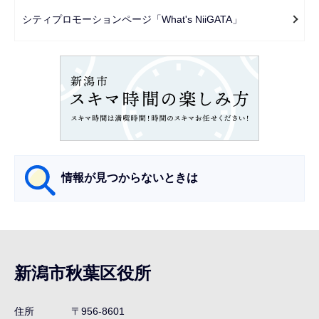
で
ー
シティプロモーションページ「What's NiiGATA」
シ
ョ
ン
こ
こ
か
ら
情報が見つからないときは
サ
ブ
ナ
新潟市秋葉区役所
ビ
ゲ
住所
〒956-8601