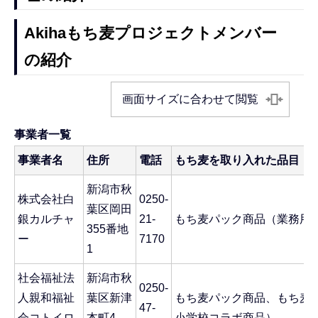
Akihaもち麦プロジェクトメンバー
の紹介
画面サイズに合わせて閲覧
事業者一覧
事業者名
住所
電話
もち麦を取り入れた品目
新潟市秋
株式会社白
0250-
葉区岡田
銀カルチャ
21-
もち麦パック商品（業務用
355番地
ー
7170
1
社会福祉法
新潟市秋
0250-
人親和福祉
葉区新津
もち麦パック商品、もち麦
47-
会コトイロ
本町4-
小学校コラボ商品）