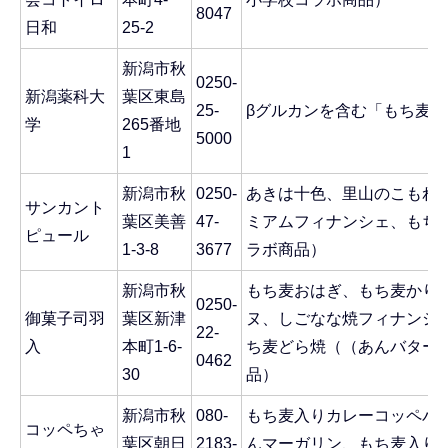
8047
日和
25-2
新潟市秋
0250-
新潟薬科大
葉区東島
25-
βグルカンを含む「もち麦
学
265番地
5000
1
新潟市秋
0250-
あきは十色、里山のこもれ
サンカント
葉区美善
47-
ミアムフィナンシェ、もち
ピュール
1-3-8
3677
ラボ商品）
新潟市秋
もち麦おはぎ、もち麦かりん
0250-
御菓子司羽
葉区新津
ヌ、しごなな焼フィナンシ
22-
入
本町1-6-
ち麦どら焼（（あんバター
0462
30
品）
新潟市秋
080-
もち麦入りカレーコッペパ
コッペちゃ
葉区朝日
2183-
んマーガリン、もち麦入り