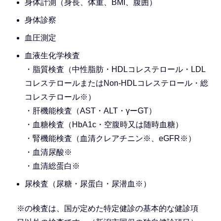
身体計測（身長、体重、BMI、腹囲）
身体診察
血圧測定
血液生化学検査
・脂質検査（中性脂肪・HDLコレステロール・LDL
コレステロールまたはNon-HDLコレステロール・総
コレステロール※）
・肝機能検査（AST・ALT・γーGT）
・血糖検査（HbA1c・空腹時又は随時血糖）
・腎機能検査（血清クレアチニン※、eGFR※）
・血清尿酸※
・血清総蛋白※
尿検査（尿糖・尿蛋白・尿潜血※）
※の検査は、国が定めた特定健診の基本的な健診項