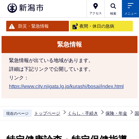
こ
の
アクセス
検索
メニュー
ペ
防災・緊急情報
夜間・休日の急病
ー
ジ
緊急情報
の
先
緊急情報が出ている地域があります。
頭
詳細は下記リンクで公開しています。
で
リンク：
す
https://www.city.niigata.lg.jp/kurashi/bosai/index.html
トップページ
くらし・手続き
保険・年金
国
現在のページ
本
文