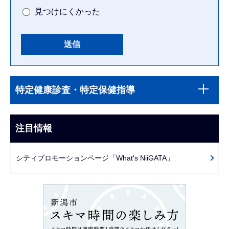
見つけにくかった
本
サ
文
特定健康診査・特定保健指導
ブ
こ
ナ
こ
ビ
注目情報
ま
ゲ
で
ー
シティプロモーションページ「What's NiiGATA」
シ
ョ
ン
こ
こ