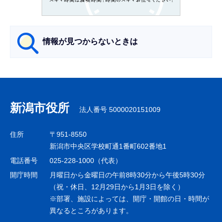
か
ら
情報が見つからないときは
サ
ブ
ナ
新潟市役所
法人番号 5000020151009
ビ
ゲ
住所
〒951-8550
ー
新潟市中央区学校町通1番町602番地1
シ
電話番号
025-228-1000（代表）
ョ
開庁時間
月曜日から金曜日の午前8時30分から午後5時30分
ン
（祝・休日、12月29日から1月3日を除く）
※部署、施設によっては、開庁・開館の日・時間が
こ
異なるところがあります。
こ