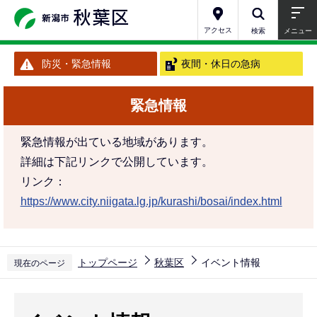
こ
の
アクセス
検索
メニュー
ペ
防災・緊急情報
夜間・休日の急病
ー
ジ
緊急情報
の
先
緊急情報が出ている地域があります。
頭
詳細は下記リンクで公開しています。
で
リンク：
す
https://www.city.niigata.lg.jp/kurashi/bosai/index.html
トップページ
秋葉区
イベント情報
現在のページ
本
文