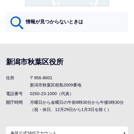
か
ら
情報が見つからないときは
サ
ブ
ナ
新潟市秋葉区役所
ビ
ゲ
住所
〒956-8601
ー
新潟市秋葉区程島2009番地
シ
電話番号
0250-23-1000（代表）
ョ
開庁時間
月曜日から金曜日の午前8時30分から午後5時30分
ン
（祝・休日、12月29日から1月3日を除く）
こ
こ
各区公式SNSアカウント
ま