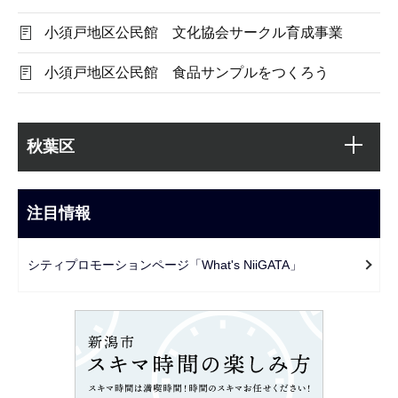
小須戸地区公民館 文化協会サークル育成事業
小須戸地区公民館 食品サンプルをつくろう
本
サ
文
秋葉区
ブ
こ
ナ
こ
ビ
注目情報
ま
ゲ
で
ー
シティプロモーションページ「What's NiiGATA」
シ
ョ
ン
こ
こ