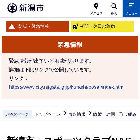
こ
の
アクセス
検索
メニュー
ペ
防災・緊急情報
夜間・休日の急病
ー
ジ
緊急情報
の
先
緊急情報が出ている地域があります。
頭
詳細は下記リンクで公開しています。
で
リンク：
す
https://www.city.niigata.lg.jp/kurashi/bosai/index.html
トップページ
市政情報
政策・計画・取り組み
現在のページ
本
文