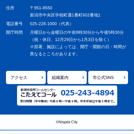
ゲ
住所
〒951-8550
ー
新潟市中央区学校町通1番町602番地1
シ
電話番号
025-228-1000（代表）
ョ
開庁時間
月曜日から金曜日の午前8時30分から午後5時30分
ン
（祝・休日、12月29日から1月3日を除く）
※部署、施設によっては、開庁・開館の日・時間が
こ
異なるところがあります。
こ
ま
で
アクセス
組織案内
市公式SNS
©Niigata City.