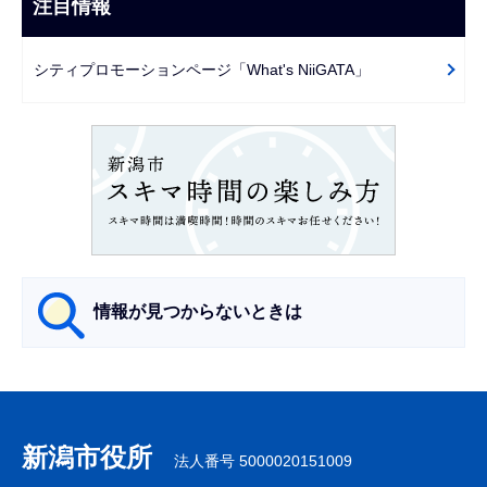
ビ
注目情報
ま
ゲ
で
ー
シティプロモーションページ「What's NiiGATA」
シ
ョ
ン
こ
こ
か
ら
情報が見つからないときは
サ
ブ
ナ
新潟市役所
法人番号 5000020151009
ビ