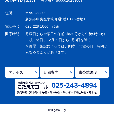
法人番号 5000020151009
ビ
ゲ
住所
〒951-8550
ー
新潟市中央区学校町通1番町602番地1
シ
電話番号
025-228-1000（代表）
ョ
開庁時間
月曜日から金曜日の午前8時30分から午後5時30分
ン
（祝・休日、12月29日から1月3日を除く）
※部署、施設によっては、開庁・開館の日・時間が
こ
異なるところがあります。
こ
ま
で
アクセス
組織案内
市公式SNS
©Niigata City.