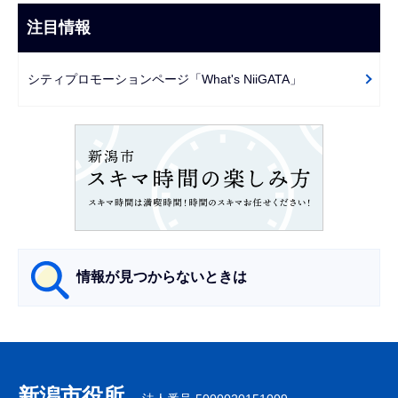
こ
ビ
注目情報
ま
ゲ
で
ー
シティプロモーションページ「What's NiiGATA」
シ
ョ
ン
こ
こ
か
ら
情報が見つからないときは
サ
ブ
ナ
新潟市役所