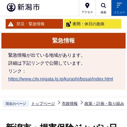
こ
の
アクセス
検索
メニュー
ペ
防災・緊急情報
夜間・休日の急病
ー
ジ
緊急情報
の
先
緊急情報が出ている地域があります。
頭
詳細は下記リンクで公開しています。
で
リンク：
す
https://www.city.niigata.lg.jp/kurashi/bosai/index.html
トップページ
市政情報
政策・計画・取り組み
現在のページ
本
文