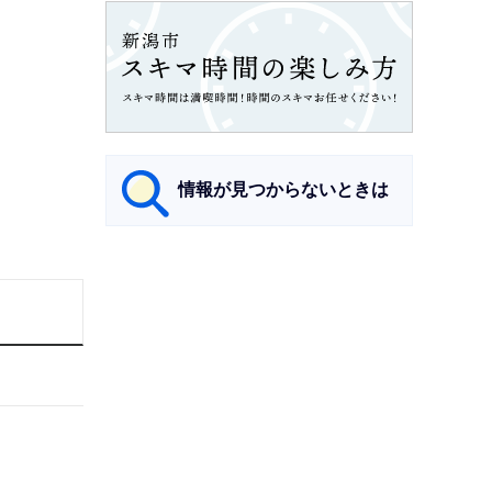
情報が見つからないときは
サ
ブ
ナ
ビ
ゲ
ー
シ
ョ