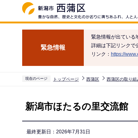
こ
の
ペ
ー
緊急情報が出ている
ジ
詳細は下記リンクで
緊急情報
の
リンク：
https://www.c
先
頭
で
現在のページ
トップページ
西蒲区
西蒲区の取り組
す
本
文
新潟市ほたるの里交流館
こ
こ
か
最終更新日：2026年7月31日
ら