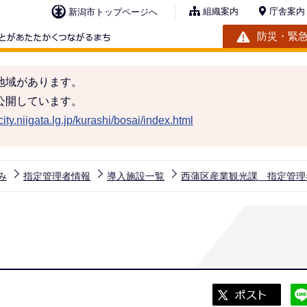
組織案内
庁舎案内
新潟市トップページへ
防災・緊
地域があります。
公開しています。
ity.niigata.lg.jp/kurashi/bosai/index.html
み
指定管理者情報
導入施設一覧
西蒲区産業観光課 指定管理