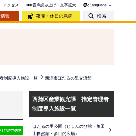
・アクセス
音声読み上げ・文字拡大
Language
急情報
夜間・休日の急病
検索
者制度導入施設一覧
新潟市ほたるの里交流館
サ
西蒲区産業観光課 指定管理者
ブ
制度導入施設一覧
ナ
ビ
ほたるの里公園（じょんのび館・角田
ゲ
山自然館・多目的広場）