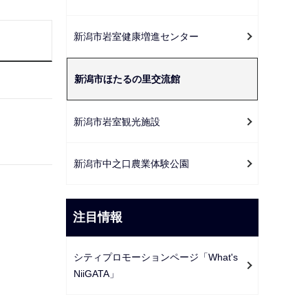
ー
シ
新潟市岩室健康増進センター
ョ
ン
新潟市ほたるの里交流館
こ
こ
か
新潟市岩室観光施設
ら
新潟市中之口農業体験公園
注目情報
シティプロモーションページ「What's
NiiGATA」