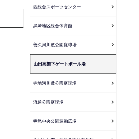
ー
西総合スポーツセンター
シ
ョ
黒埼地区総合体育館
ン
こ
善久河川敷公園庭球場
こ
か
ら
山田高架下ゲートボール場
寺地河川敷公園庭球場
流通公園庭球場
寺尾中央公園運動広場