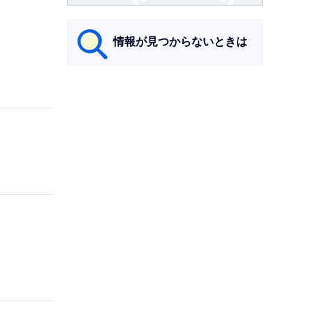
情報が見つからないときは
サ
ブ
ナ
ビ
ゲ
ー
シ
ョ
ン
こ
こ
ま