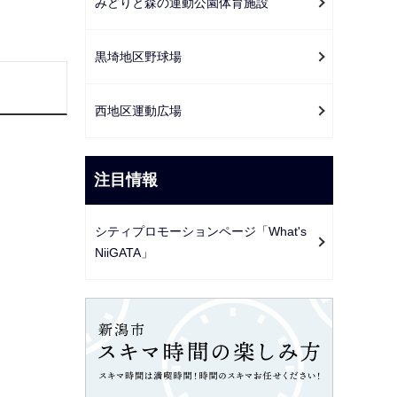
みどりと森の運動公園体育施設
黒埼地区野球場
西地区運動広場
注目情報
シティプロモーションページ「What's
NiiGATA」