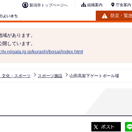
組織案内
庁舎案内
新潟市トップページへ
防災・緊
地域があります。
公開しています。
ity.niigata.lg.jp/kurashi/bosai/index.html
・文化・スポーツ
スポーツ施設
山田高架下ゲートボール場