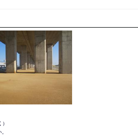
く）
い。