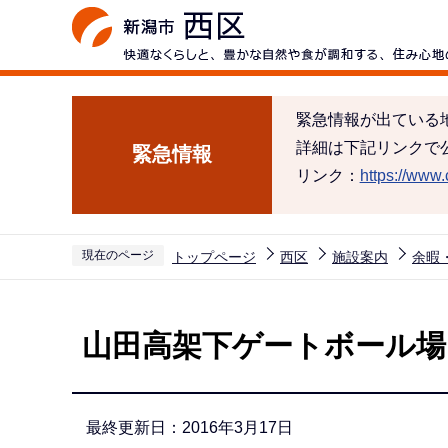
こ
の
ペ
ー
緊急情報が出ている
ジ
詳細は下記リンクで
緊急情報
の
リンク：
https://www.c
先
頭
で
現在のページ
トップページ
西区
施設案内
余暇
す
本
文
山田高架下ゲートボール場
こ
こ
か
最終更新日：2016年3月17日
ら