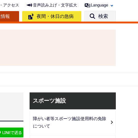
・アクセス
音声読み上げ・文字拡大
Language
急情報
夜間・休日の急病
検索
サ
スポーツ施設
ブ
ナ
障がい者等スポーツ施設使用料の免除
ビ
について
ゲ