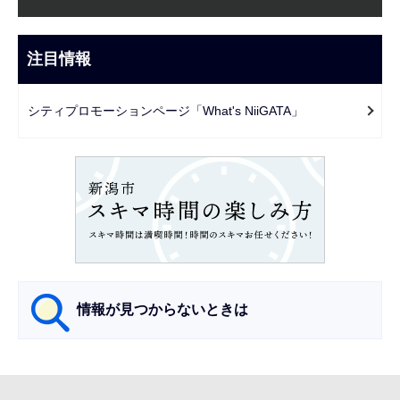
ブ
こ
ナ
こ
ビ
注目情報
ま
ゲ
で
ー
シティプロモーションページ「What's NiiGATA」
シ
ョ
ン
こ
こ
か
ら
情報が見つからないときは
サ
ブ