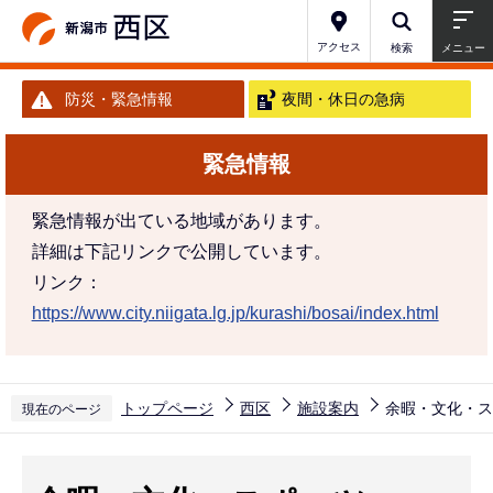
こ
の
アクセス
検索
メニュー
ペ
防災・緊急情報
夜間・休日の急病
ー
ジ
緊急情報
の
先
緊急情報が出ている地域があります。
頭
詳細は下記リンクで公開しています。
で
リンク：
す
https://www.city.niigata.lg.jp/kurashi/bosai/index.html
トップページ
西区
施設案内
余暇・文化・ス
現在のページ
本
文