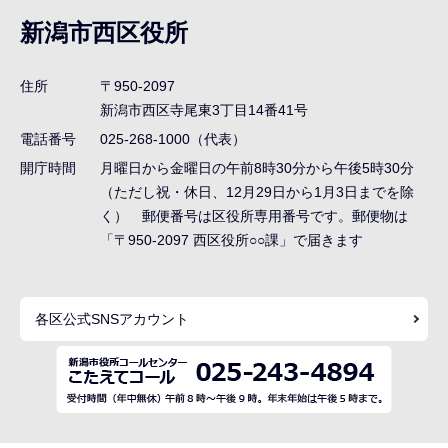
ナ
新潟市西区役所
ビ
ゲ
住所
〒950-2097
ー
新潟市西区寺尾東3丁目14番41号
シ
電話番号
025-268-1000（代表）
ョ
開庁時間
月曜日から金曜日の午前8時30分から午後5時30分
ン
（ただし祝・休日、12月29日から1月3日までを除
く） 郵便番号は区役所専用番号です。郵便物は
こ
「〒950-2097 西区役所○○課」で届きます
こ
ま
で
各区公式SNSアカウント