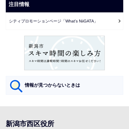
ビ
注目情報
ま
ゲ
で
ー
シティプロモーションページ「What's NiiGATA」
シ
ョ
ン
こ
こ
か
ら
情報が見つからないときは
サ
ブ
ナ
新潟市西区役所
ビ