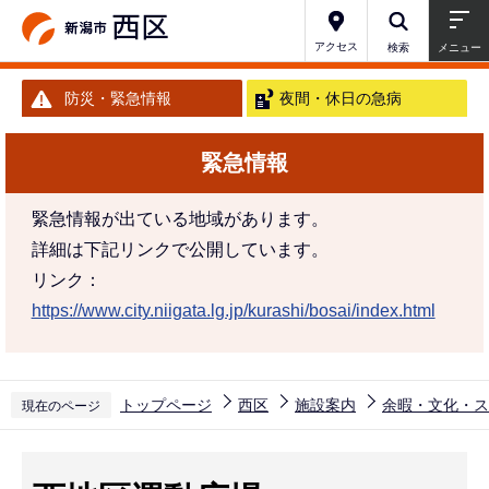
こ
の
アクセス
検索
メニュー
ペ
防災・緊急情報
夜間・休日の急病
ー
ジ
緊急情報
の
先
緊急情報が出ている地域があります。
頭
詳細は下記リンクで公開しています。
で
リンク：
す
https://www.city.niigata.lg.jp/kurashi/bosai/index.html
トップページ
西区
施設案内
余暇・文化・ス
現在のページ
本
文