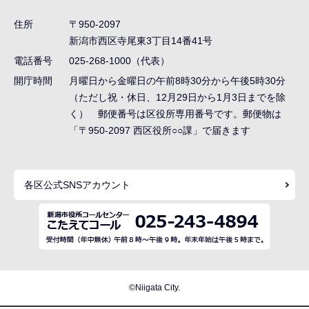
ゲ
住所
〒950-2097
ー
新潟市西区寺尾東3丁目14番41号
シ
電話番号
025-268-1000（代表）
ョ
開庁時間
月曜日から金曜日の午前8時30分から午後5時30分
ン
（ただし祝・休日、12月29日から1月3日までを除
く） 郵便番号は区役所専用番号です。郵便物は
こ
「〒950-2097 西区役所○○課」で届きます
こ
ま
で
各区公式SNSアカウント
©Niigata City.