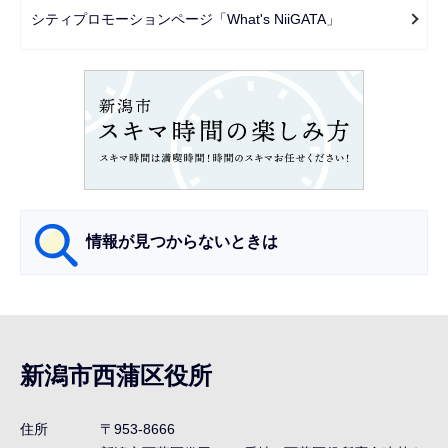
ー
シティプロモーションページ「What's NiiGATA」
シ
ョ
ン
こ
こ
か
ら
情報が見つからないときは
サ
ブ
ナ
新潟市西蒲区役所
ビ
ゲ
住所
〒953-8666