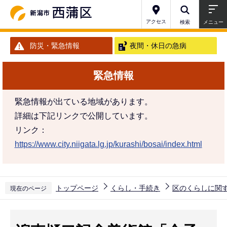
こ
の
アクセス
検索
メニュー
ペ
防災・緊急情報
夜間・休日の急病
ー
ジ
緊急情報
の
先
緊急情報が出ている地域があります。
頭
詳細は下記リンクで公開しています。
で
リンク：
す
https://www.city.niigata.lg.jp/kurashi/bosai/index.html
トップページ
くらし・手続き
区のくらしに関
現在のページ
本
文