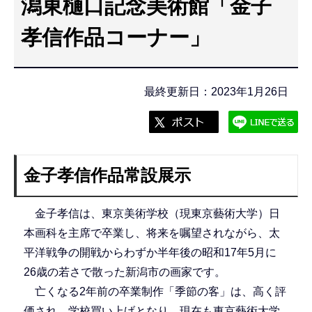
潟東樋口記念美術館「金子
こ
こ
孝信作品コーナー」
か
ら
最終更新日：2023年1月26日
金子孝信作品常設展示
金子孝信は、東京美術学校（現東京藝術大学）日
本画科を主席で卒業し、将来を嘱望されながら、太
平洋戦争の開戦からわずか半年後の昭和17年5月に
26歳の若さで散った新潟市の画家です。
亡くなる2年前の卒業制作「季節の客」は、高く評
価され、学校買い上げとなり、現在も東京藝術大学