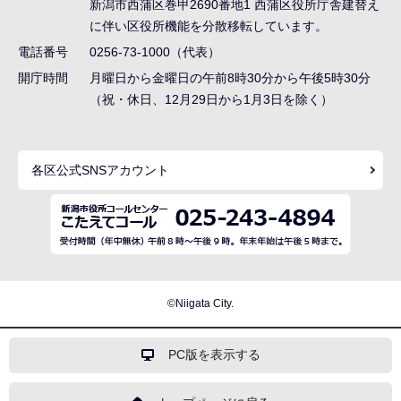
ー
新潟市西蒲区巻甲2690番地1
西蒲区役所庁舎建替え
シ
に伴い区役所機能を分散移転しています。
ョ
電話番号
0256-73-1000（代表）
ン
開庁時間
月曜日から金曜日の午前8時30分から午後5時30分
（祝・休日、12月29日から1月3日を除く）
こ
こ
ま
各区公式SNSアカウント
で
©Niigata City.
PC版を表示する