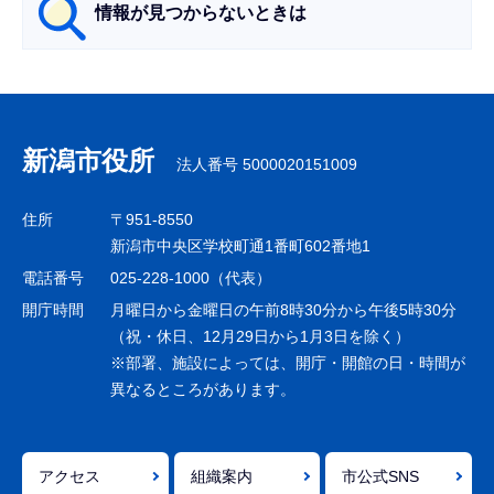
情報が見つからないときは
サ
ブ
ナ
新潟市役所
法人番号 5000020151009
ビ
ゲ
住所
〒951-8550
ー
新潟市中央区学校町通1番町602番地1
シ
電話番号
025-228-1000（代表）
ョ
開庁時間
月曜日から金曜日の午前8時30分から午後5時30分
ン
（祝・休日、12月29日から1月3日を除く）
※部署、施設によっては、開庁・開館の日・時間が
こ
異なるところがあります。
こ
ま
で
アクセス
組織案内
市公式SNS