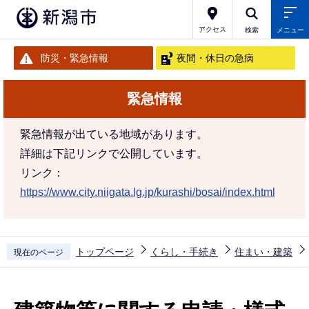
こ
の
アクセス
検索
メニュー
ペ
防災・緊急情報
夜間・休日の急病
ー
ジ
緊急情報
の
先
緊急情報が出ている地域があります。
頭
詳細は下記リンクで公開しています。
で
リンク：
す
https://www.city.niigata.lg.jp/kurashi/bosai/index.html
トップページ
くらし・手続き
住まい・建築
現在のページ
本
文