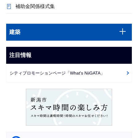
補助金関係様式集
本
サ
文
建築
ブ
こ
ナ
こ
ビ
注目情報
ま
ゲ
で
ー
シティプロモーションページ「What's NiiGATA」
シ
ョ
ン
こ
こ
か
ら