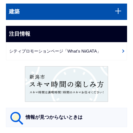
本
サ
文
建築
ブ
こ
ナ
こ
ビ
注目情報
ま
ゲ
で
ー
シティプロモーションページ「What's NiiGATA」
シ
ョ
ン
こ
こ
か
ら
情報が見つからないときは