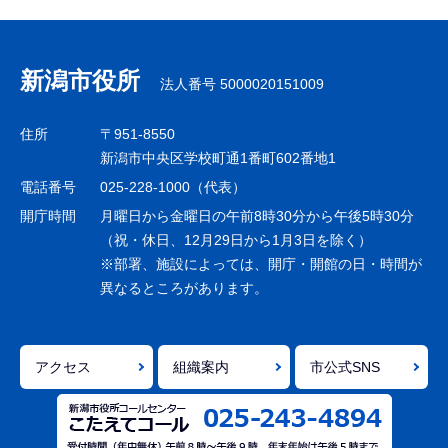
サ
ブ
ナ
新潟市役所
法人番号 5000020151009
ビ
ゲ
住所
〒951-8550
ー
新潟市中央区学校町通1番町602番地1
シ
電話番号
025-228-1000（代表）
ョ
開庁時間
月曜日から金曜日の午前8時30分から午後5時30分
ン
（祝・休日、12月29日から1月3日を除く）
※部署、施設によっては、開庁・開館の日・時間が
こ
異なるところがあります。
こ
ま
で
アクセス
組織案内
市公式SNS