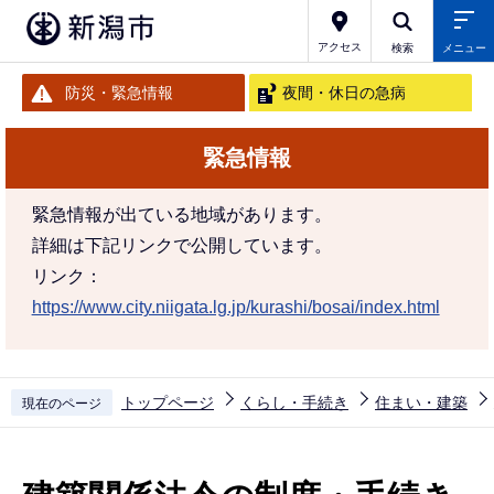
こ
の
アクセス
検索
メニュー
ペ
防災・緊急情報
夜間・休日の急病
ー
ジ
緊急情報
の
先
緊急情報が出ている地域があります。
頭
詳細は下記リンクで公開しています。
で
リンク：
す
https://www.city.niigata.lg.jp/kurashi/bosai/index.html
トップページ
くらし・手続き
住まい・建築
現在のページ
本
文