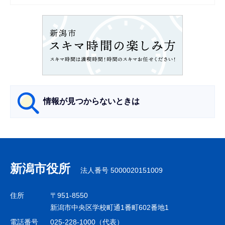
シ
ョ
ン
こ
こ
か
ら
情報が見つからないときは
サ
ブ
ナ
新潟市役所
法人番号 5000020151009
ビ
ゲ
住所
〒951-8550
ー
新潟市中央区学校町通1番町602番地1
シ
電話番号
025-228-1000（代表）