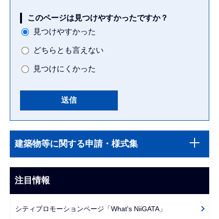
このページは見つけやすかったですか？
見つけやすかった
どちらとも言えない
見つけにくかった
本
サ
文
建築物等に関する申請・様式集
ブ
こ
ナ
こ
ビ
注目情報
ま
ゲ
で
ー
シティプロモーションページ「What's NiiGATA」