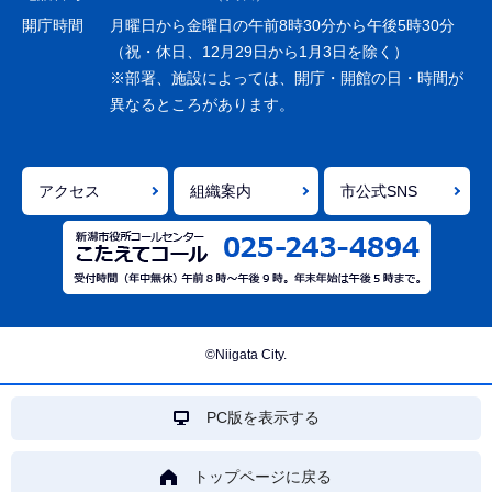
ョ
開庁時間
月曜日から金曜日の午前8時30分から午後5時30分
ン
（祝・休日、12月29日から1月3日を除く）
※部署、施設によっては、開庁・開館の日・時間が
こ
異なるところがあります。
こ
ま
で
アクセス
組織案内
市公式SNS
©Niigata City.
PC版を表示する
トップページに戻る