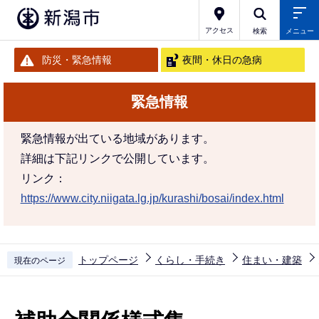
こ
の
アクセス
検索
メニュー
ペ
防災・緊急情報
夜間・休日の急病
ー
ジ
緊急情報
の
先
緊急情報が出ている地域があります。
頭
詳細は下記リンクで公開しています。
で
リンク：
す
https://www.city.niigata.lg.jp/kurashi/bosai/index.html
トップページ
くらし・手続き
住まい・建築
現在のページ
本
文