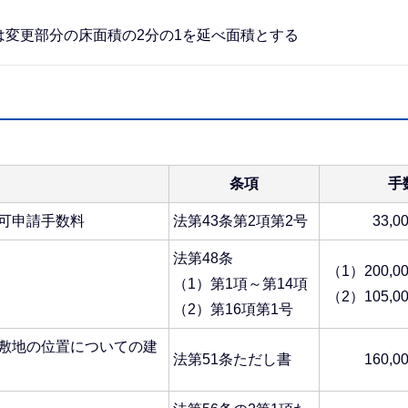
変更部分の床面積の2分の1を延べ面積とする
条項
手
可申請手数料
法第43条第2項第2号
33,0
法第48条
（1）200,0
（1）第1項～第14項
（2）105,0
（2）第16項第1号
敷地の位置についての建
法第51条ただし書
160,0