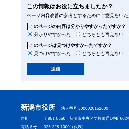
この情報はお役に立ちましたか？
ページ内容改善の参考とするためにご意見をいた
このページの内容は分かりやすかったですか？
分かりやすかった
どちらとも言えない
このページは見つけやすかったですか？
見つけやすかった
どちらとも言えない
本
文
こ
新潟市役所
法人番号 5000020151009
こ
ま
住所
〒951-8550
新潟市中央区学校町通1番町602
で
電話番号
025-228-1000（代表）