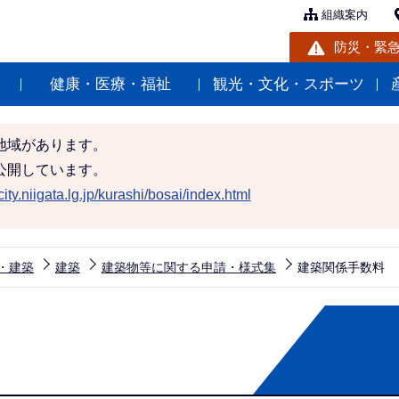
組織案内
防災・緊
健康・医療・福祉
観光・文化・スポーツ
地域があります。
公開しています。
ity.niigata.lg.jp/kurashi/bosai/index.html
・建築
建築
建築物等に関する申請・様式集
建築関係手数料