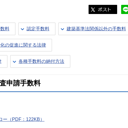
手数料
認定手数料
建築基準法関係以外の手数料
素化の促進に関する法律
律
各種手数料の納付方法
査申請手数料
（PDF：122KB）