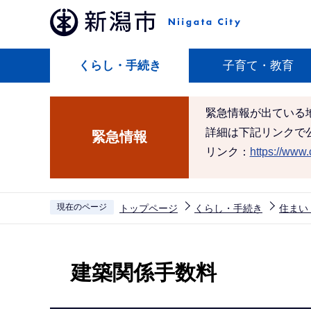
こ
の
ペ
くらし・手続き
子育て・教育
ー
ジ
の
緊急情報が出ている
先
詳細は下記リンクで
緊急情報
頭
リンク：
https://www.c
で
す
現在のページ
トップページ
くらし・手続き
住まい
本
文
建築関係手数料
こ
こ