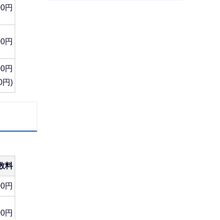
00円
サ
ブ
00円
ナ
ビ
00円
ゲ
0円)
ー
シ
ョ
ン
こ
こ
数料
ま
で
00円
00円