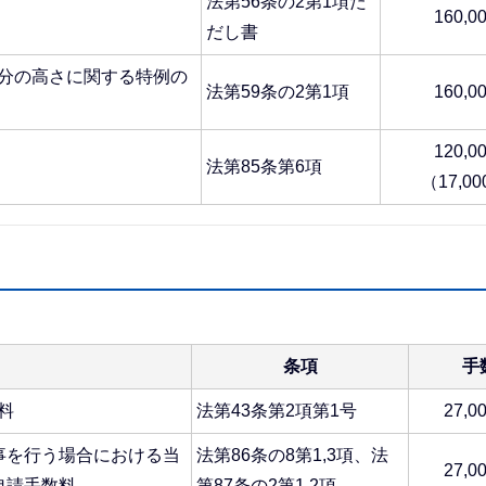
法第56条の2第1項た
160,0
だし書
分の高さに関する特例の
法第59条の2第1項
160,0
120,0
法第85条第6項
（17,00
条項
手
料
法第43条第2項第1号
27,0
事を行う場合における当
法第86条の8第1,3項、法
27,0
申請手数料
第87条の2第1,2項