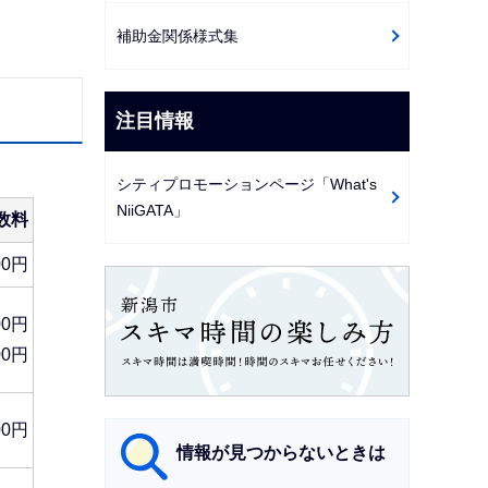
補助金関係様式集
注目情報
シティプロモーションページ「What's
NiiGATA」
数料
00円
00円
00円
00円
情報が見つからないときは