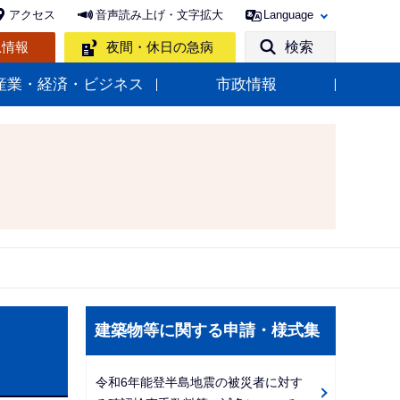
アクセス
音声読み上げ・文字拡大
Language
急情報
夜間・休日の急病
検索
産業・経済・ビジネス
市政情報
サ
建築物等に関する申請・様式集
ブ
ナ
令和6年能登半島地震の被災者に対す
ビ