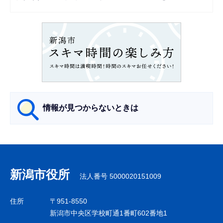
ョ
ン
こ
こ
か
ら
情報が見つからないときは
サ
ブ
ナ
新潟市役所
法人番号 5000020151009
ビ
ゲ
住所
〒951-8550
ー
新潟市中央区学校町通1番町602番地1