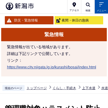
こ
の
アクセス
検索
メニュー
ペ
防災・緊急情報
夜間・休日の急病
ー
ジ
緊急情報
の
先
緊急情報が出ている地域があります。
頭
詳細は下記リンクで公開しています。
で
リンク：
す
https://www.city.niigata.lg.jp/kurashi/bosai/index.html
トップページ
くらし・手続き
上下水道
水道
現在のページ
本
文