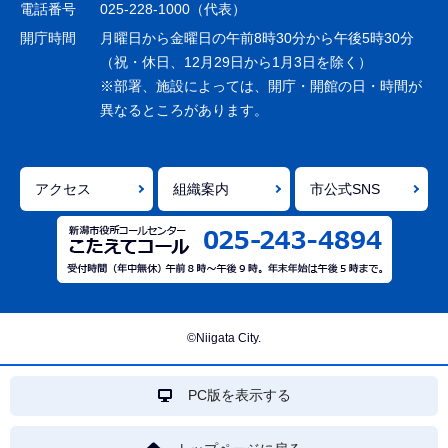
シ
電話番号
025-228-1000（代表）
ョ
開庁時間
月曜日から金曜日の午前8時30分から午後5時30分
ン
（祝・休日、12月29日から1月3日を除く）
※部署、施設によっては、開庁・開館の日・時間が
こ
異なるところがあります。
こ
ま
で
アクセス
組織案内
市公式SNS
©Niigata City.
PC版を表示する