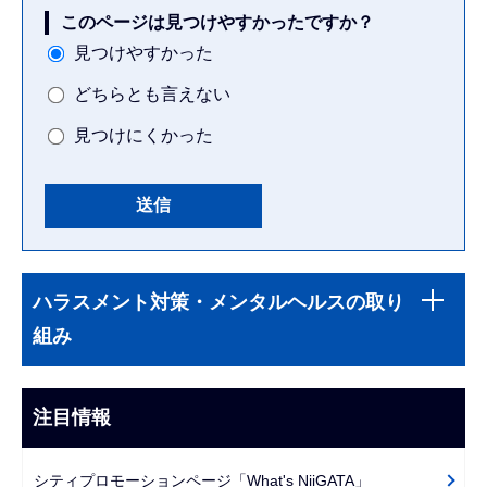
このページは見つけやすかったですか？
見つけやすかった
どちらとも言えない
見つけにくかった
本
サ
文
ハラスメント対策・メンタルヘルスの取り
ブ
こ
組み
ナ
こ
ビ
ま
ゲ
注目情報
で
ー
シ
シティプロモーションページ「What's NiiGATA」