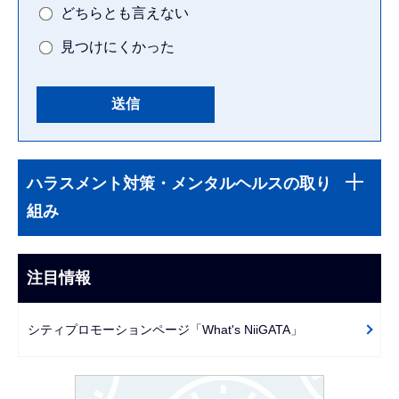
どちらとも言えない
見つけにくかった
本
サ
文
ハラスメント対策・メンタルヘルスの取り
ブ
こ
組み
ナ
こ
ビ
ま
ゲ
注目情報
で
ー
シ
シティプロモーションページ「What's NiiGATA」
ョ
ン
こ