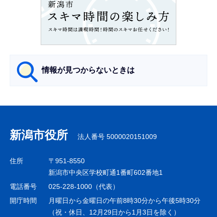
こ
か
ら
情報が見つからないときは
サ
ブ
ナ
新潟市役所
法人番号 5000020151009
ビ
ゲ
住所
〒951-8550
ー
新潟市中央区学校町通1番町602番地1
シ
電話番号
025-228-1000（代表）
ョ
開庁時間
月曜日から金曜日の午前8時30分から午後5時30分
ン
（祝・休日、12月29日から1月3日を除く）