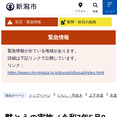
こ
の
アクセス
検索
メニュー
ペ
防災・緊急情報
夜間・休日の急病
ー
ジ
緊急情報
の
先
緊急情報が出ている地域があります。
頭
詳細は下記リンクで公開しています。
で
リンク：
す
https://www.city.niigata.lg.jp/kurashi/bosai/index.html
トップページ
くらし・手続き
上下水道
水道
現在のページ
本
文