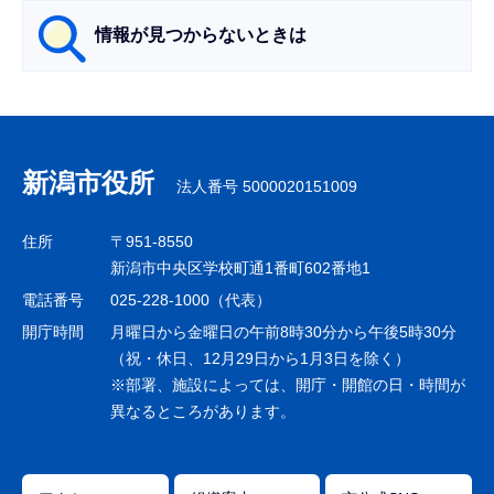
情報が見つからないときは
サ
ブ
ナ
新潟市役所
法人番号 5000020151009
ビ
ゲ
住所
〒951-8550
ー
新潟市中央区学校町通1番町602番地1
シ
電話番号
025-228-1000（代表）
ョ
開庁時間
月曜日から金曜日の午前8時30分から午後5時30分
ン
（祝・休日、12月29日から1月3日を除く）
※部署、施設によっては、開庁・開館の日・時間が
こ
異なるところがあります。
こ
ま
で