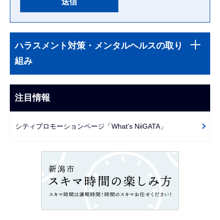
本
サ
文
ハラスメント対策・メンタルヘルスの取り
ブ
こ
組み
ナ
こ
ビ
ま
ゲ
注目情報
で
ー
シ
シティプロモーションページ「What's NiiGATA」
ョ
ン
こ
こ
か
ら