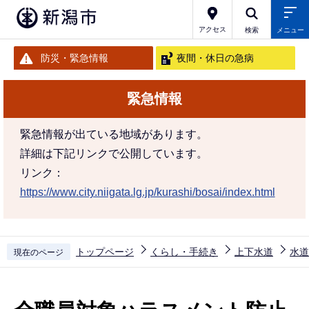
こ
の
アクセス
検索
メニュー
ペ
防災・緊急情報
夜間・休日の急病
ー
ジ
緊急情報
の
先
緊急情報が出ている地域があります。
頭
詳細は下記リンクで公開しています。
で
リンク：
す
https://www.city.niigata.lg.jp/kurashi/bosai/index.html
トップページ
くらし・手続き
上下水道
水道
現在のページ
本
文