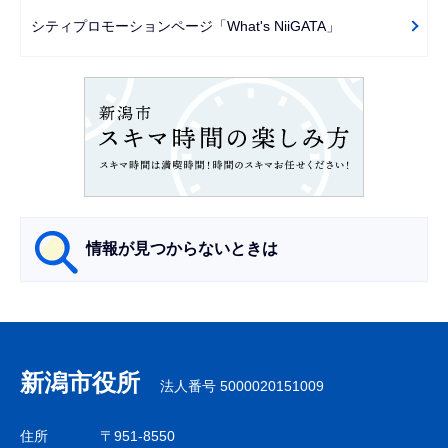
ー
シティプロモーションページ「What's NiiGATA」
シ
ョ
ン
こ
こ
か
ら
情報が見つからないときは
サ
ブ
ナ
新潟市役所
法人番号 5000020151009
ビ
ゲ
住所
〒951-8550