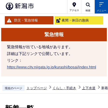
こ
の
アクセス
検索
メニュー
ペ
防災・緊急情報
夜間・休日の急病
ー
ジ
緊急情報
の
先
緊急情報が出ている地域があります。
頭
詳細は下記リンクで公開しています。
で
リンク：
す
https://www.city.niigata.lg.jp/kurashi/bosai/index.html
トップページ
くらし・手続き
上下水道
新着
現在のページ
本
文