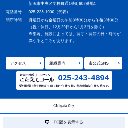
ー
新潟市中央区学校町通1番町602番地1
シ
電話番号
025-228-1000（代表）
ョ
開庁時間
月曜日から金曜日の午前8時30分から午後5時30分
ン
（祝・休日、12月29日から1月3日を除く）
※部署、施設によっては、開庁・開館の日・時間が
こ
異なるところがあります。
こ
ま
で
アクセス
組織案内
市公式SNS
©Niigata City.
PC版を表示する