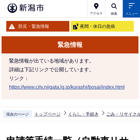
こ
の
アクセス
検索
メニュー
ペ
防災・緊急情報
夜間・休日の急病
ー
ジ
緊急情報
の
先
緊急情報が出ている地域があります。
頭
詳細は下記リンクで公開しています。
で
リンク：
す
https://www.city.niigata.lg.jp/kurashi/bosai/index.html
トップページ
くらし・手続き
ごみ・リサイク
現在のページ
本
文