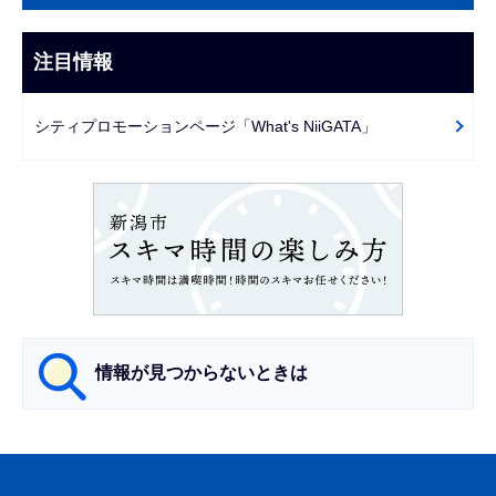
こ
ナ
こ
ビ
注目情報
ま
ゲ
で
ー
シティプロモーションページ「What's NiiGATA」
シ
ョ
ン
こ
こ
か
ら
情報が見つからないときは
サ
ブ