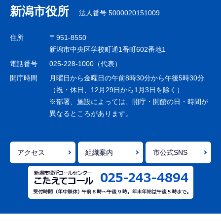
ナ
新潟市役所
法人番号 5000020151009
ビ
ゲ
住所
〒951-8550
ー
新潟市中央区学校町通1番町602番地1
シ
電話番号
025-228-1000（代表）
ョ
開庁時間
月曜日から金曜日の午前8時30分から午後5時30分
ン
（祝・休日、12月29日から1月3日を除く）
※部署、施設によっては、開庁・開館の日・時間が
こ
異なるところがあります。
こ
ま
で
アクセス
組織案内
市公式SNS