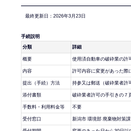
か
ら
最終更新日：2026年3月23日
手続説明
分類
詳細
概要
使用済自動車の破砕業の許
内容
許可内容に変更があった際
提出（手続）方法
持参又は郵送（破砕業者許
添付書類
破砕業者許可の手引きの７
手数料・利用料金等
不要
受付窓口
新潟市 環境部 廃棄物対策
受付期間
変更のあった日から30日以