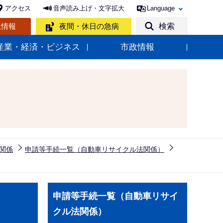
アクセス
音声読み上げ・文字拡大
Language
急情報
夜間・休日の急病
検索
産業・経済・ビジネス
市政情報
関係
申請等手続一覧（自動車リサイクル法関係）
サ
申請等手続一覧（自動車リサイ
ブ
クル法関係）
ナ