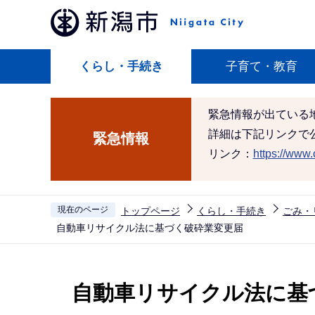
こ
の
ペ
くらし・手続き
子育て・教育
ー
ジ
の
緊急情報が出ている
先
詳細は下記リンクで
緊急情報
頭
リンク：
https://www.c
で
す
現在のページ
トップページ
くらし・手続き
ごみ・
自動車リサイクル法に基づく破砕業変更届
本
文
自動車リサイクル法に基
こ
こ