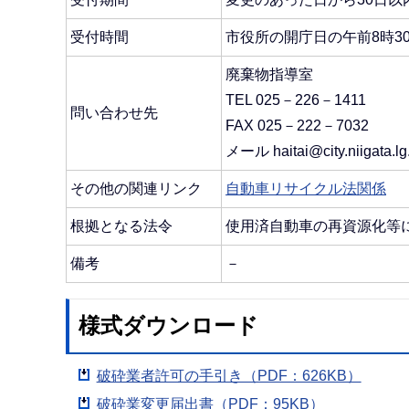
受付時間
市役所の開庁日の午前8時30
廃棄物指導室
TEL 025－226－1411
問い合わせ先
FAX 025－222－7032
メール haitai@city.niigata.lg
その他の関連リンク
自動車リサイクル法関係
根拠となる法令
使用済自動車の再資源化等
備考
－
様式ダウンロード
破砕業者許可の手引き（PDF：626KB）
破砕業変更届出書（PDF：95KB）