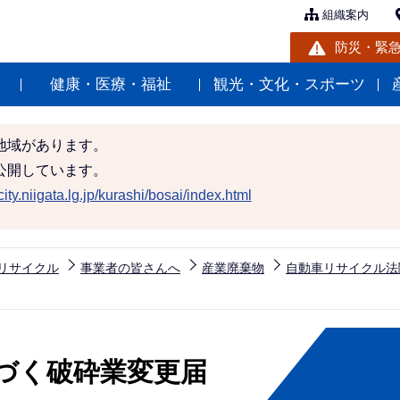
組織案内
防災・緊
健康・医療・福祉
観光・文化・スポーツ
地域があります。
公開しています。
ity.niigata.lg.jp/kurashi/bosai/index.html
リサイクル
事業者の皆さんへ
産業廃棄物
自動車リサイクル法
づく破砕業変更届