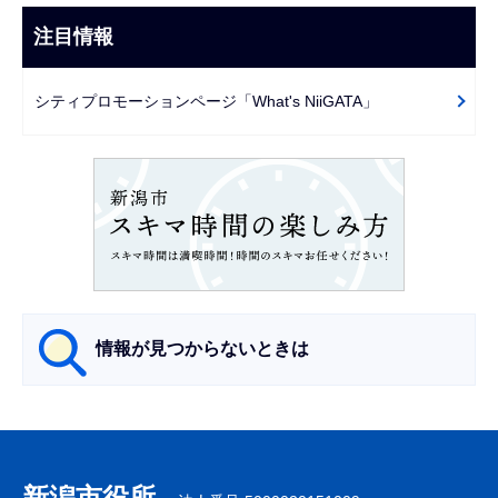
ナ
こ
ビ
注目情報
ま
ゲ
で
ー
シティプロモーションページ「What's NiiGATA」
シ
ョ
ン
こ
こ
か
ら
情報が見つからないときは
サ
ブ
ナ
新潟市役所