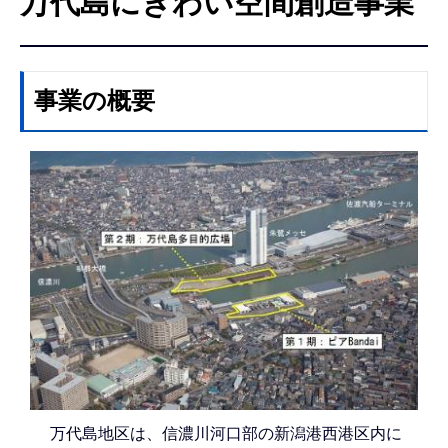
万代島にぎわい空間創造事業
こ
こ
か
ら
事業の概要
万代島地区は、信濃川河口部の新潟港西港区内に