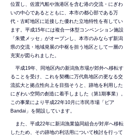
位置し、佐渡汽船や漁港区を含む港の交流・にぎわ
いの中心であるとともに、本市の都心部である万
代・古町地区に近接した優れた立地特性を有してい
ます。平成15年には複合一体型コンベンション施設
「朱鷺メッセ」がオープンし、本市のみならず新潟
県の交流・地域発展の中枢を担う地区として一層の
充実が図られました。
平成19年、同地区内の新潟魚市場が郊外へ移転す
ることを受け、これを契機に万代島地区の更なる交
流拡大と拠点性向上を目指そうと、跡地を利用した
にぎわい空間の創造に着手しました（第1期事業）。
この事業により平成22年10月に市民市場「ピア
Bandai」を開設しています。
また、平成22年に新潟漁業協同組合が対岸へ移転
したため、その跡地の利活用について検討を行って