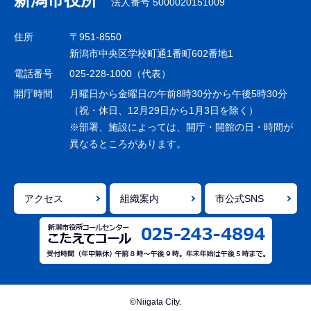
法人番号 5000020151009
ビ
ゲ
住所
〒951-8550
ー
新潟市中央区学校町通1番町602番地1
シ
電話番号
025-228-1000（代表）
ョ
開庁時間
月曜日から金曜日の午前8時30分から午後5時30分
ン
（祝・休日、12月29日から1月3日を除く）
※部署、施設によっては、開庁・開館の日・時間が
こ
異なるところがあります。
こ
ま
で
アクセス
組織案内
市公式SNS
©Niigata City.