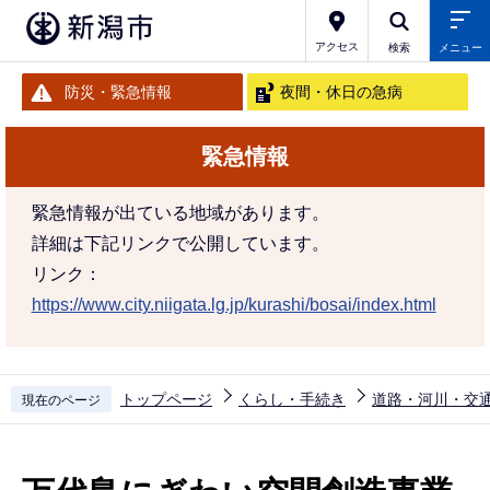
こ
の
アクセス
検索
メニュー
ペ
防災・緊急情報
夜間・休日の急病
ー
ジ
緊急情報
の
先
緊急情報が出ている地域があります。
頭
詳細は下記リンクで公開しています。
で
リンク：
す
https://www.city.niigata.lg.jp/kurashi/bosai/index.html
トップページ
くらし・手続き
道路・河川・交
現在のページ
本
文