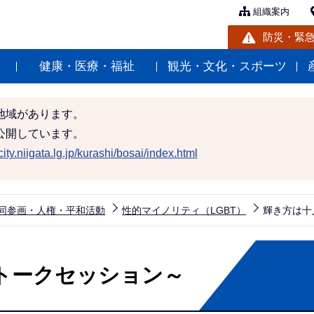
組織案内
防災・緊
健康・医療・福祉
観光・文化・スポーツ
地域があります。
公開しています。
ity.niigata.lg.jp/kurashi/bosai/index.html
同参画・人権・平和活動
性的マイノリティ（LGBT）
輝き方は十
トークセッション～