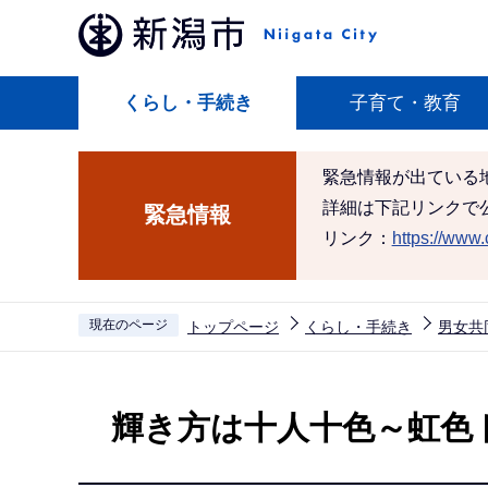
こ
の
ペ
くらし・手続き
子育て・教育
ー
ジ
の
緊急情報が出ている
先
詳細は下記リンクで
緊急情報
頭
リンク：
https://www.c
で
す
現在のページ
トップページ
くらし・手続き
男女共
本
文
輝き方は十人十色～虹色
こ
こ