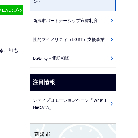
ン～
ゲ
ー
新潟市パートナーシップ宣誓制度
シ
ョ
性的マイノリティ（LGBT）支援事業
ン
こ
る、誰も
こ
LGBTQ＋電話相談
か
ら
注目情報
シティプロモーションページ「What's
NiiGATA」