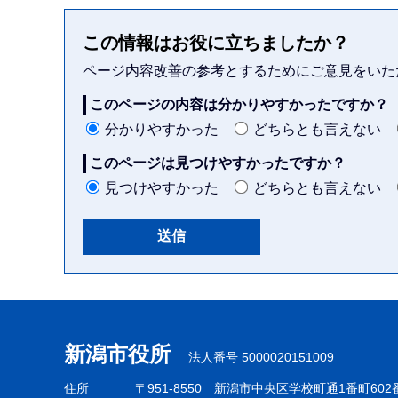
この情報はお役に立ちましたか？
ページ内容改善の参考とするためにご意見をいた
このページの内容は分かりやすかったですか？
分かりやすかった
どちらとも言えない
このページは見つけやすかったですか？
見つけやすかった
どちらとも言えない
本
文
こ
新潟市役所
法人番号 5000020151009
こ
ま
住所
〒951-8550
新潟市中央区学校町通1番町602