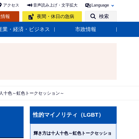
アクセス
音声読み上げ・文字拡大
Language
急情報
夜間・休日の急病
検索
産業・経済・ビジネス
市政情報
人十色～虹色トークセッション～
サ
性的マイノリティ（LGBT）
ブ
ナ
輝き方は十人十色～虹色トークセッショ
ビ