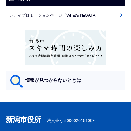
ゲ
で
ー
シティプロモーションページ「What's NiiGATA」
シ
ョ
ン
こ
こ
か
ら
情報が見つからないときは
サ
ブ
ナ
新潟市役所
法人番号 5000020151009
ビ