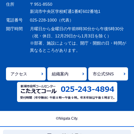
ゲ
住所
〒951-8550
ー
新潟市中央区学校町通1番町602番地1
シ
電話番号
025-228-1000（代表）
ョ
開庁時間
月曜日から金曜日の午前8時30分から午後5時30分
ン
（祝・休日、12月29日から1月3日を除く）
※部署、施設によっては、開庁・開館の日・時間が
こ
異なるところがあります。
こ
ま
で
アクセス
組織案内
市公式SNS
©Niigata City.