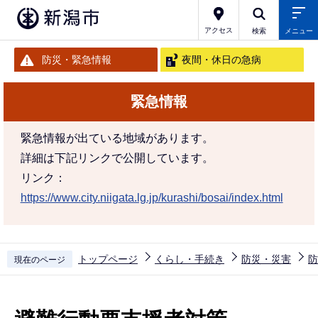
こ
の
アクセス
検索
メニュー
ペ
防災・緊急情報
夜間・休日の急病
ー
ジ
緊急情報
の
先
緊急情報が出ている地域があります。
頭
詳細は下記リンクで公開しています。
で
リンク：
す
https://www.city.niigata.lg.jp/kurashi/bosai/index.html
トップページ
くらし・手続き
防災・災害
防
現在のページ
本
文