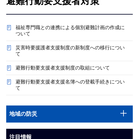
避難行動要支援者対策
こ
こ
か
福祉専門職との連携による個別避難計画の作成に
ら
ついて
災害時要援護者支援制度の新制度への移行につい
て
避難行動要支援者支援制度の取組について
避難行動要支援者支援名簿への登載手続きについ
て
本
サ
文
地域の防災
ブ
こ
ナ
こ
ビ
注目情報
ま