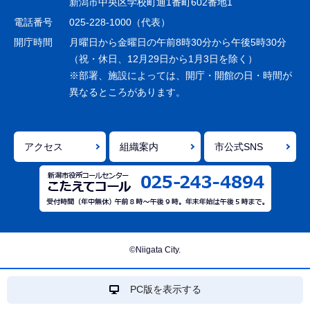
新潟市中央区学校町通1番町602番地1
シ
電話番号
025-228-1000（代表）
ョ
開庁時間
月曜日から金曜日の午前8時30分から午後5時30分
ン
（祝・休日、12月29日から1月3日を除く）
※部署、施設によっては、開庁・開館の日・時間が
こ
異なるところがあります。
こ
ま
で
アクセス
組織案内
市公式SNS
©Niigata City.
PC版を表示する