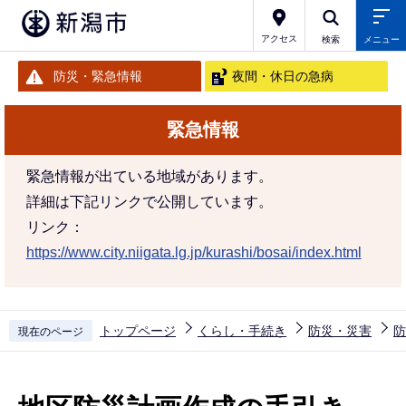
こ
の
アクセス
検索
メニュー
ペ
防災・緊急情報
夜間・休日の急病
ー
ジ
緊急情報
の
先
緊急情報が出ている地域があります。
頭
詳細は下記リンクで公開しています。
で
リンク：
す
https://www.city.niigata.lg.jp/kurashi/bosai/index.html
トップページ
くらし・手続き
防災・災害
防
現在のページ
本
文