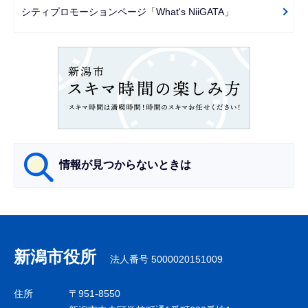
ー
シティプロモーションページ「What's NiiGATA」
シ
ョ
ン
こ
こ
か
ら
情報が見つからないときは
サ
ブ
ナ
新潟市役所
法人番号 5000020151009
ビ
ゲ
住所
〒951-8550
ー