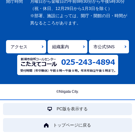
開庁時間
月曜日から金曜日の午前8時30分から午後5時30分
ン
（祝・休日、12月29日から1月3日を除く）
※部署、施設によっては、開庁・開館の日・時間が
こ
異なるところがあります。
こ
ま
で
アクセス
組織案内
市公式SNS
©Niigata City.
PC版を表示する
トップページに戻る