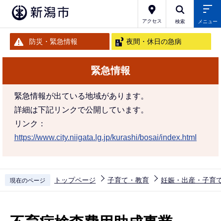
こ
の
アクセス
検索
メニュー
ペ
防災・緊急情報
夜間・休日の急病
ー
ジ
緊急情報
の
先
緊急情報が出ている地域があります。
頭
詳細は下記リンクで公開しています。
で
リンク：
す
https://www.city.niigata.lg.jp/kurashi/bosai/index.html
トップページ
子育て・教育
妊娠・出産・子育
現在のページ
本
文