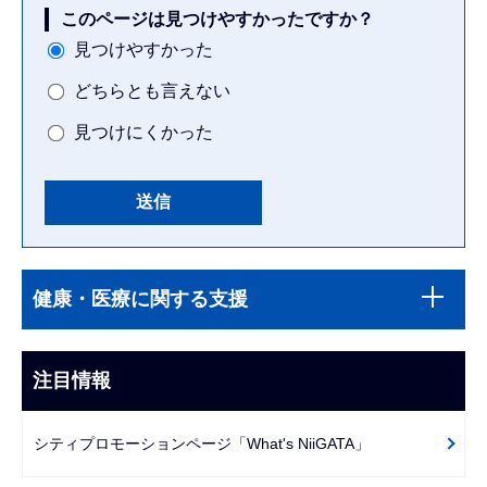
このページは見つけやすかったですか？
見つけやすかった
どちらとも言えない
見つけにくかった
本
サ
文
健康・医療に関する支援
ブ
こ
ナ
こ
ビ
注目情報
ま
ゲ
で
ー
シティプロモーションページ「What's NiiGATA」
シ