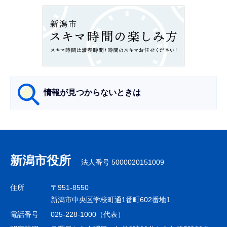
ョ
ン
こ
こ
か
ら
情報が見つからないときは
サ
ブ
ナ
新潟市役所
法人番号 5000020151009
ビ
ゲ
住所
〒951-8550
ー
新潟市中央区学校町通1番町602番地1
シ
電話番号
025-228-1000（代表）
ョ