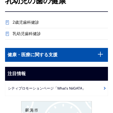
乳幼児の歯の健康
こ
こ
か
2歳児歯科健診
ら
乳幼児歯科健診
本
サ
文
健康・医療に関する支援
ブ
こ
ナ
こ
ビ
注目情報
ま
ゲ
で
ー
シティプロモーションページ「What's NiiGATA」
シ
ョ
ン