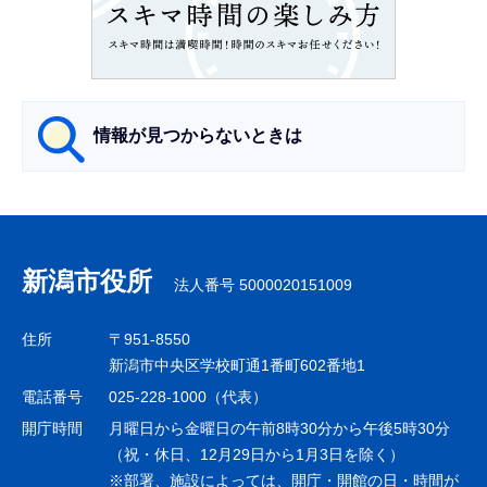
こ
こ
か
ら
情報が見つからないときは
サ
ブ
ナ
新潟市役所
法人番号 5000020151009
ビ
ゲ
住所
〒951-8550
ー
新潟市中央区学校町通1番町602番地1
シ
電話番号
025-228-1000（代表）
ョ
開庁時間
月曜日から金曜日の午前8時30分から午後5時30分
ン
（祝・休日、12月29日から1月3日を除く）
※部署、施設によっては、開庁・開館の日・時間が
こ