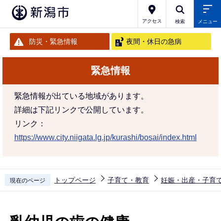
こ
の
アクセス
検索
メニュー
ペ
防災・緊急情報
夜間・休日の急病
ー
ジ
緊急情報
の
先
緊急情報が出ている地域があります。
頭
詳細は下記リンクで公開しています。
で
リンク：
す
https://www.city.niigata.lg.jp/kurashi/bosai/index.html
トップページ
子育て・教育
妊娠・出産・子育
現在のページ
本
文