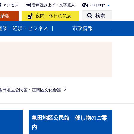
アクセス
音声読み上げ・文字拡大
Language
急情報
夜間・休日の急病
検索
産業・経済・ビジネス
市政情報
亀田地区公民館・江南区文化会館
サ
亀田地区公民館 催し物のご案
ブ
内
ナ