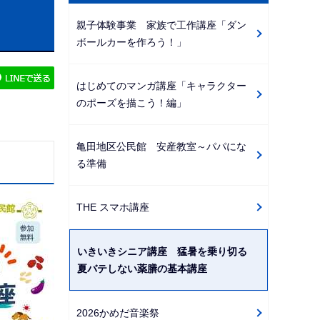
ビ
親子体験事業 家族で工作講座「ダン
ゲ
ボールカーを作ろう！」
ー
シ
はじめてのマンガ講座「キャラクター
ョ
のポーズを描こう！編」
ン
こ
亀田地区公民館 安産教室～パパにな
こ
る準備
か
ら
THE スマホ講座
いきいきシニア講座 猛暑を乗り切る
夏バテしない薬膳の基本講座
2026かめだ音楽祭