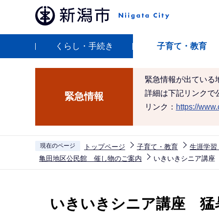
こ
の
ペ
くらし・手続き
子育て・教育
ー
ジ
の
緊急情報が出ている
先
詳細は下記リンクで
緊急情報
頭
リンク：
https://www.c
で
す
現在のページ
トップページ
子育て・教育
生涯学習
亀田地区公民館 催し物のご案内
いきいきシニア講座
本
文
いきいきシニア講座 猛
こ
こ