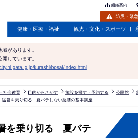
組織案内
防災・緊
健康・医療・福祉
観光・文化・スポーツ
地域があります。
公開しています。
ity.niigata.lg.jp/kurashi/bosai/index.html
・社会教育
目的からさがす
施設を探す・予約する
公民館
 猛暑を乗り切る 夏バテしない薬膳の基本講座
暑を乗り切る 夏バテ