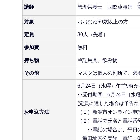
講師
管理栄養士 国際薬膳師
対象
おおむね50歳以上の方
定員
30人（先着）
参加費
無料
持ち物
筆記用具、飲み物
その他
マスクは個人の判断で、必
6月24日（水曜）午前9時
※受付期間：6月24日（水
(定員に達した場合は予告
お申込方法
（１）新潟市オンライン申請シ
（２）電話で氏名と電話番
※電話の場合は、平日の午
亀田地区公民館 電話：025-