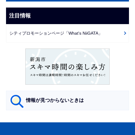
ナ
こ
ビ
注目情報
ま
ゲ
で
ー
シティプロモーションページ「What's NiiGATA」
シ
ョ
ン
こ
こ
か
ら
情報が見つからないときは
サ
ブ