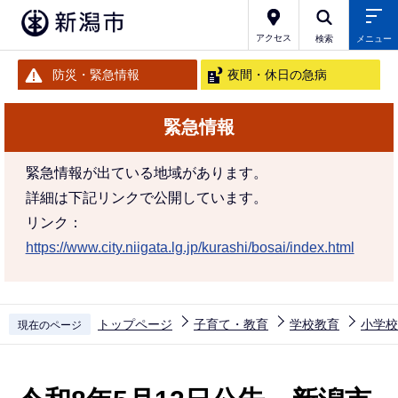
こ
の
アクセス
検索
メニュー
ペ
防災・緊急情報
夜間・休日の急病
ー
ジ
緊急情報
の
先
緊急情報が出ている地域があります。
頭
詳細は下記リンクで公開しています。
で
リンク：
す
https://www.city.niigata.lg.jp/kurashi/bosai/index.html
トップページ
子育て・教育
学校教育
小学校
現在のページ
本
文