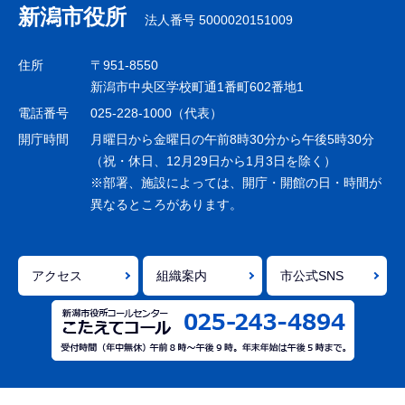
ナ
新潟市役所
法人番号 5000020151009
ビ
ゲ
住所
〒951-8550
ー
新潟市中央区学校町通1番町602番地1
シ
電話番号
025-228-1000（代表）
ョ
開庁時間
月曜日から金曜日の午前8時30分から午後5時30分
ン
（祝・休日、12月29日から1月3日を除く）
※部署、施設によっては、開庁・開館の日・時間が
こ
異なるところがあります。
こ
ま
で
アクセス
組織案内
市公式SNS