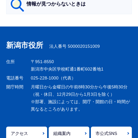
情報が見つからないときは
サ
ブ
ナ
新潟市役所
法人番号 5000020151009
ビ
ゲ
住所
〒951-8550
ー
新潟市中央区学校町通1番町602番地1
シ
電話番号
025-228-1000（代表）
ョ
開庁時間
月曜日から金曜日の午前8時30分から午後5時30分
ン
（祝・休日、12月29日から1月3日を除く）
※部署、施設によっては、開庁・開館の日・時間が
こ
異なるところがあります。
こ
ま
で
アクセス
組織案内
市公式SNS