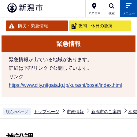
こ
の
アクセス
検索
メニュー
ペ
防災・緊急情報
夜間・休日の急病
ー
ジ
緊急情報
の
先
緊急情報が出ている地域があります。
頭
詳細は下記リンクで公開しています。
で
リンク：
す
https://www.city.niigata.lg.jp/kurashi/bosai/index.html
トップページ
市政情報
新潟市のご案内
組織
現在のページ
本
文