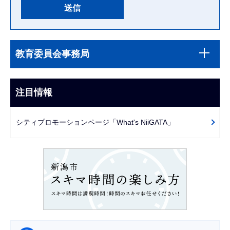
本
サ
文
教育委員会事務局
ブ
こ
ナ
こ
ビ
注目情報
ま
ゲ
で
ー
シティプロモーションページ「What's NiiGATA」
シ
ョ
ン
こ
こ
か
ら