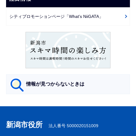
ゲ
で
ー
シティプロモーションページ「What's NiiGATA」
シ
ョ
ン
こ
こ
か
ら
情報が見つからないときは
サ
ブ
ナ
新潟市役所
法人番号 5000020151009
ビ