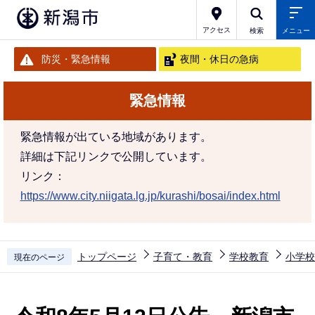
こ
の
アクセス
検索
メニュー
ペ
防災・緊急情報
夜間・休日の急病
ー
ジ
緊急情報
の
先
緊急情報が出ている地域があります。
頭
詳細は下記リンクで公開しています。
で
リンク：
す
https://www.city.niigata.lg.jp/kurashi/bosai/index.html
トップページ
子育て・教育
学校教育
小学校
現在のページ
本
文