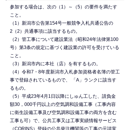
参加する場合は、次の（1）～（5）の要件を満たす
こと。
（1）新潟市公告第154号一般競争入札共通公告の
2（2）共通事項に該当するもの。
（2）管工事について建設業法（昭和24年法律第100
号）第3条の規定に基づく建設業の許可を受けている
こと。
（3）新潟市内に本社（店）を有するもの。
（4）令和7・8年度新潟市入札参加資格者名簿の管工
事で登録されているもので、 「A」ランクに該当す
るもの。
（5）平成23年4月1日以降にしゅん工した、請負金
額30，000千円以上の空気調和設備工事（工事内容
に衛生設備工事及び空気調和設備工事の両方を含む
工事も可）で、公共工事又は工事実績情報サービス
（CORINS）登録の公共発注機関等の工事の元請実