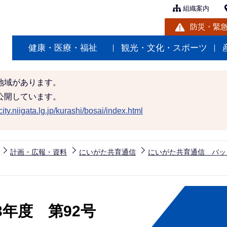
組織案内
防災・緊
健康・医療・福祉
観光・文化・スポーツ
地域があります。
公開しています。
ity.niigata.lg.jp/kurashi/bosai/index.html
計画・広報・資料
にいがた共育通信
にいがた共育通信 バッ
年度 第92号