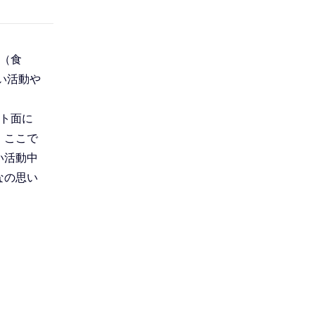
（食
い活動や
ト面に
。ここで
い活動中
なの思い