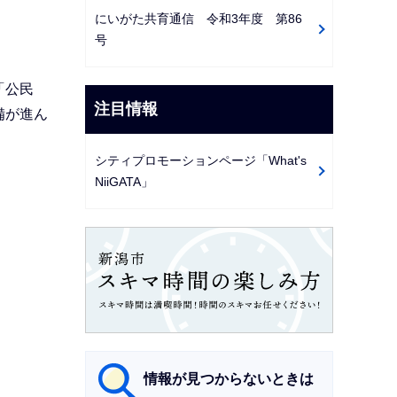
にいがた共育通信 令和3年度 第86
号
「公民
注目情報
備が進ん
シティプロモーションページ「What's
NiiGATA」
情報が見つからないときは