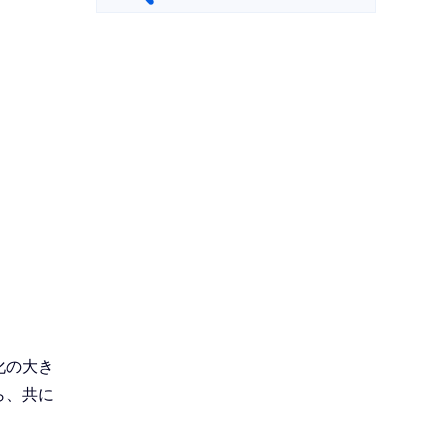
サ
ブ
ナ
ビ
ゲ
ー
シ
ョ
ン
こ
こ
ま
化の大き
で
ら、共に