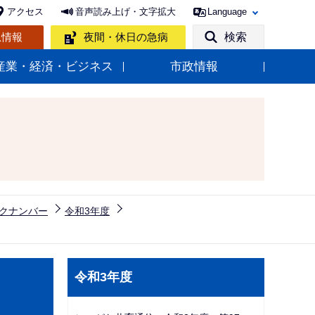
アクセス
音声読み上げ・文字拡大
Language
急情報
夜間・休日の急病
検索
産業・経済・ビジネス
市政情報
クナンバー
令和3年度
サ
令和3年度
ブ
ナ