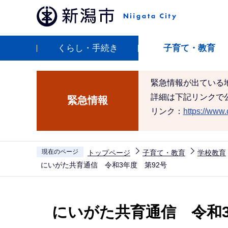
こ
の
ペ
くらし・手続き
子育て・教育
ー
ジ
の
緊急情報が出ている
先
詳細は下記リンクで
緊急情報
頭
リンク：
https://www.c
で
す
現在のページ
トップページ
子育て・教育
学校教育
にいがた共育通信 令和3年度 第92号
本
文
にいがた共育通信 令和3
こ
こ