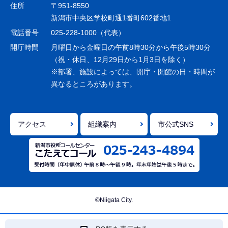
ゲ
住所
〒951-8550
ー
新潟市中央区学校町通1番町602番地1
シ
電話番号
025-228-1000（代表）
ョ
開庁時間
月曜日から金曜日の午前8時30分から午後5時30分
ン
（祝・休日、12月29日から1月3日を除く）
※部署、施設によっては、開庁・開館の日・時間が
こ
異なるところがあります。
こ
ま
で
アクセス
組織案内
市公式SNS
©Niigata City.