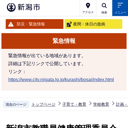
こ
の
アクセス
検索
メニュー
ペ
防災・緊急情報
夜間・休日の急病
ー
ジ
緊急情報
の
先
緊急情報が出ている地域があります。
頭
詳細は下記リンクで公開しています。
で
リンク：
す
https://www.city.niigata.lg.jp/kurashi/bosai/index.html
トップページ
子育て・教育
学校教育
計画・
現在のページ
本
文