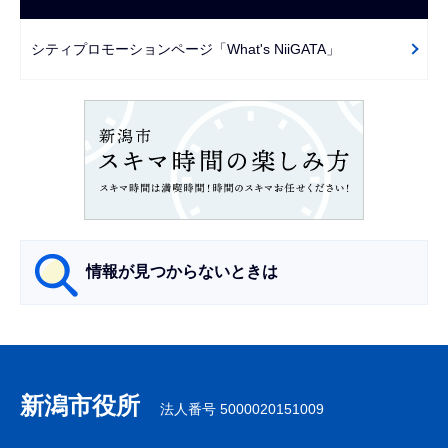
ゲ
で
ー
シティプロモーションページ「What's NiiGATA」
シ
ョ
ン
こ
こ
か
ら
情報が見つからないときは
サ
ブ
ナ
新潟市役所
法人番号 5000020151009
ビ