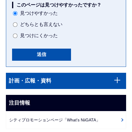
このページは見つけやすかったですか？
見つけやすかった
どちらとも言えない
見つけにくかった
本
サ
文
計画・広報・資料
ブ
こ
ナ
こ
ビ
注目情報
ま
ゲ
で
ー
シティプロモーションページ「What's NiiGATA」
シ