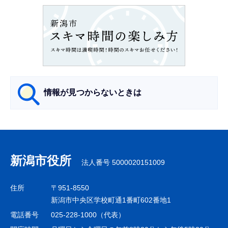
ョ
ン
こ
こ
か
ら
情報が見つからないときは
サ
ブ
ナ
新潟市役所
法人番号 5000020151009
ビ
ゲ
住所
〒951-8550
ー
新潟市中央区学校町通1番町602番地1
シ
電話番号
025-228-1000（代表）
ョ