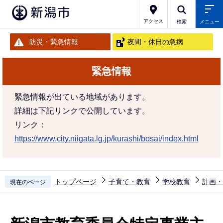
こ
の
アクセス
検索
メニュー
ペ
防災・緊急情報
夜間・休日の急病
ー
ジ
緊急情報
の
先
緊急情報が出ている地域があります。
頭
詳細は下記リンクで公開しています。
で
リンク：
す
https://www.city.niigata.lg.jp/kurashi/bosai/index.html
トップページ
子育て・教育
学校教育
計画・
現在のページ
本
文