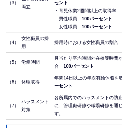
（3）
セント
両立
・育児休業2週間以上の取得率
男性職員
100パーセント
女性職員
100パーセント
女性職員の採
（4）
採用時における女性職員の割合
4
用
月当たり平均時間外在校等時間が4
（5）
労働時間
合
100
パーセント
年間14日以上の年次有給休暇を取
（6）
休暇取得
ーセント
各所属内でのハラスメントの防止及
ハラスメント
（7）
に、管理職研修や職場研修を通じて
対策
す。