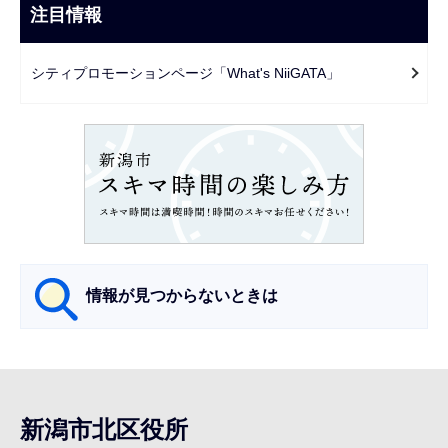
ビ
注目情報
ま
ゲ
で
ー
シティプロモーションページ「What's NiiGATA」
シ
ョ
ン
こ
こ
か
ら
情報が見つからないときは
サ
ブ
ナ
新潟市北区役所
ビ