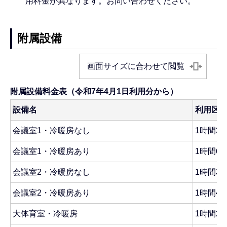
用料金が異なります。お問い合わせください。
附属設備
画面サイズに合わせて閲覧
附属設備料金表（令和7年4月1日利用分から）
設備名
利用区
会議室1・冷暖房なし
1時間37
会議室1・冷暖房あり
1時間61
会議室2・冷暖房なし
1時間31
会議室2・冷暖房あり
1時間43
大体育室・冷暖房
1時間2,