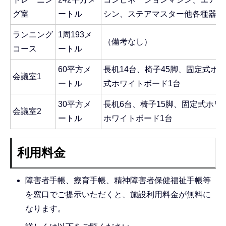
グ室
ートル
シン、ステアマスター他各種器具
ランニング
1周193メ
（備考なし）
コース
ートル
60平方メ
長机14台、椅子45脚、固定式ホ
会議室1
ートル
式ホワイトボード1台
30平方メ
長机6台、椅子15脚、固定式ホワ
会議室2
ートル
ホワイトボード1台
利用料金
障害者手帳、療育手帳、精神障害者保健福祉手帳等
を窓口でご提示いただくと、施設利用料金が無料に
なります。