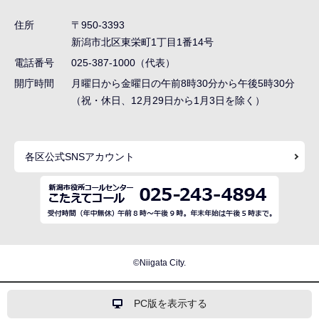
ゲ
住所
〒950-3393
ー
新潟市北区東栄町1丁目1番14号
シ
電話番号
025-387-1000（代表）
ョ
開庁時間
月曜日から金曜日の午前8時30分から午後5時30分
ン
（祝・休日、12月29日から1月3日を除く）
こ
こ
各区公式SNSアカウント
ま
で
©Niigata City.
PC版を表示する