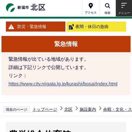
こ
の
アクセス
検索
メニュー
ペ
防災・緊急情報
夜間・休日の急病
ー
ジ
緊急情報
の
先
緊急情報が出ている地域があります。
頭
詳細は下記リンクで公開しています。
で
リンク：
す
https://www.city.niigata.lg.jp/kurashi/bosai/index.html
トップページ
北区
施設案内
余暇・文化・ス
現在のページ
本
文