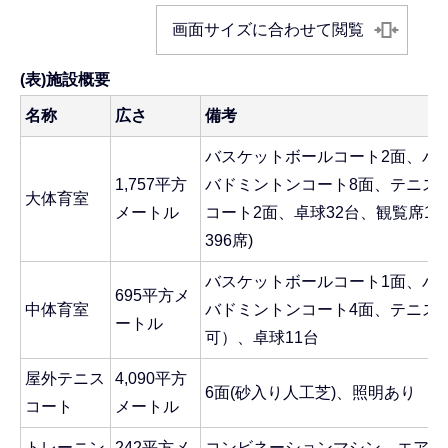
画面サイズに合わせて閲覧
(表)施設概要
名称
広さ
備考
バスケットボールコート2面、バ
1,757平方
バドミントンコート8面、テニス
大体育室
メートル
コート2面、卓球32台、観覧席1,1
396席)
バスケットボールコート1面、バ
695平方メ
中体育室
バドミントンコート4面、テニス
ートル
可）、卓球11台
屋外テニス
4,090平方
6面(砂入り人工芝)、照明あり
コート
メートル
トレーニン
242平方メ
コンビネーションマシン、エアロ