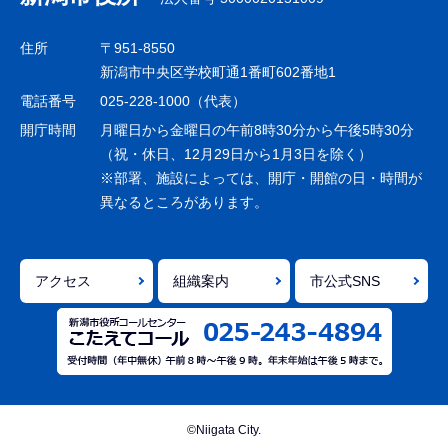
ビ
ゲ
住所
〒951-8550
ー
新潟市中央区学校町通1番町602番地1
シ
電話番号
025-228-1000（代表）
ョ
開庁時間
月曜日から金曜日の午前8時30分から午後5時30分
ン
（祝・休日、12月29日から1月3日を除く）
※部署、施設によっては、開庁・開館の日・時間が
こ
異なるところがあります。
こ
ま
で
アクセス
組織案内
市公式SNS
©Niigata City.