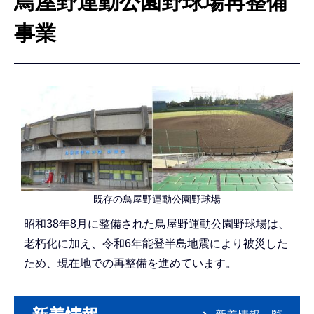
鳥屋野運動公園野球場再整備
こ
こ
事業
か
ら
既存の鳥屋野運動公園野球場
昭和38年8月に整備された鳥屋野運動公園野球場は、
老朽化に加え、令和6年能登半島地震により被災した
ため、現在地での再整備を進めています。