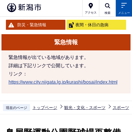
こ
の
アクセス
検索
メニュー
ペ
防災・緊急情報
夜間・休日の急病
ー
ジ
緊急情報
の
先
緊急情報が出ている地域があります。
頭
詳細は下記リンクで公開しています。
で
リンク：
す
https://www.city.niigata.lg.jp/kurashi/bosai/index.html
トップページ
観光・文化・スポーツ
スポーツ
現在のページ
本
文