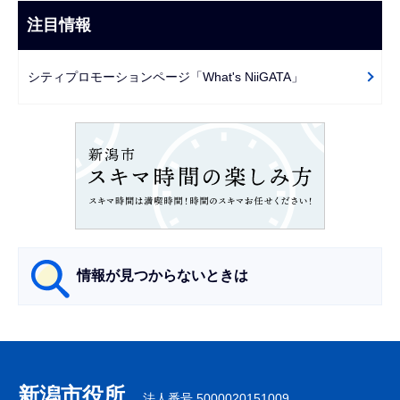
こ
ビ
注目情報
ま
ゲ
で
ー
シティプロモーションページ「What's NiiGATA」
シ
ョ
ン
こ
こ
か
ら
情報が見つからないときは
サ
ブ
ナ
新潟市役所
法人番号 5000020151009