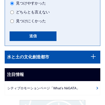
見つけやすかった
どちらとも言えない
見つけにくかった
本
サ
文
水と土の文化創造都市
ブ
こ
ナ
こ
ビ
注目情報
ま
ゲ
で
ー
シティプロモーションページ「What's NiiGATA」
シ
ョ