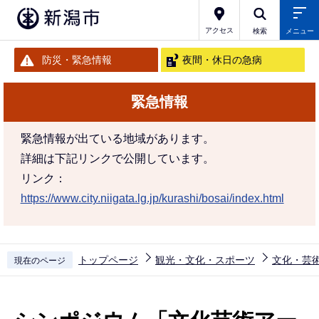
こ
の
アクセス
検索
メニュー
ペ
防災・緊急情報
夜間・休日の急病
ー
ジ
緊急情報
の
先
緊急情報が出ている地域があります。
頭
詳細は下記リンクで公開しています。
で
リンク：
す
https://www.city.niigata.lg.jp/kurashi/bosai/index.html
トップページ
観光・文化・スポーツ
文化・芸
現在のページ
本
文