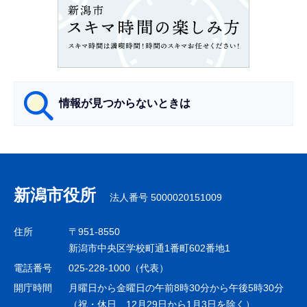
ン
こ
こ
か
ら
情報が見つからないときは
サ
ブ
ナ
新潟市役所
法人番号 5000020151009
ビ
ゲ
住所
〒951-8550
ー
新潟市中央区学校町通1番町602番地1
シ
電話番号
025-228-1000（代表）
ョ
開庁時間
月曜日から金曜日の午前8時30分から午後5時30分
ン
（祝・休日、12月29日から1月3日を除く）