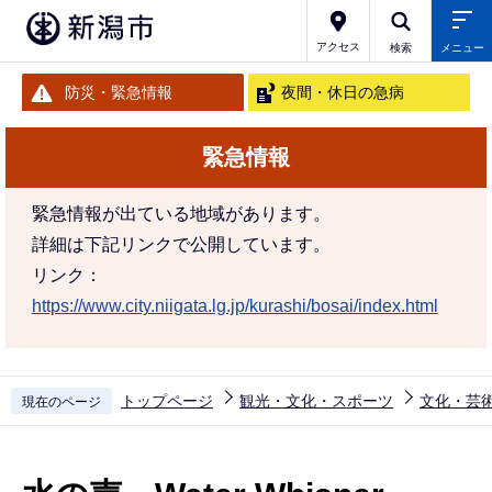
こ
の
アクセス
検索
メニュー
ペ
防災・緊急情報
夜間・休日の急病
ー
ジ
緊急情報
の
先
緊急情報が出ている地域があります。
頭
詳細は下記リンクで公開しています。
で
リンク：
す
https://www.city.niigata.lg.jp/kurashi/bosai/index.html
トップページ
観光・文化・スポーツ
文化・芸
現在のページ
本
文