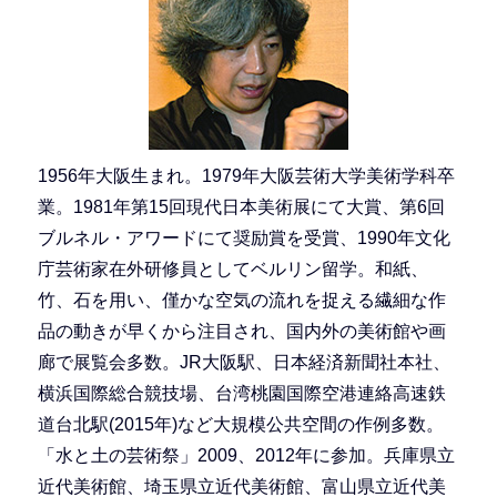
1956年大阪生まれ。1979年大阪芸術大学美術学科卒
業。1981年第15回現代日本美術展にて大賞、第6回
ブルネル・アワードにて奨励賞を受賞、1990年文化
庁芸術家在外研修員としてベルリン留学。和紙、
竹、石を用い、僅かな空気の流れを捉える繊細な作
品の動きが早くから注目され、国内外の美術館や画
廊で展覧会多数。JR大阪駅、日本経済新聞社本社、
横浜国際総合競技場、台湾桃園国際空港連絡高速鉄
道台北駅(2015年)など大規模公共空間の作例多数。
「水と土の芸術祭」2009、2012年に参加。兵庫県立
近代美術館、埼玉県立近代美術館、富山県立近代美