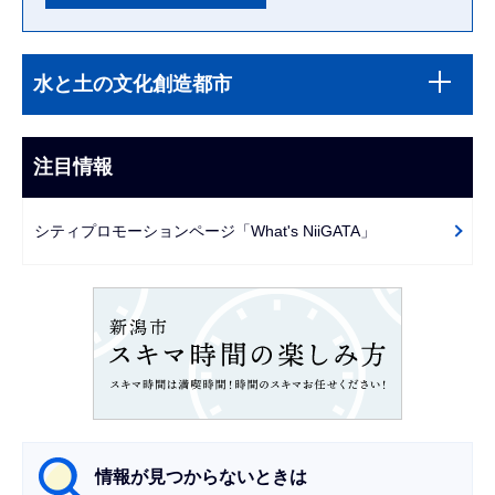
本
サ
文
水と土の文化創造都市
ブ
こ
ナ
こ
ビ
注目情報
ま
ゲ
で
ー
シティプロモーションページ「What's NiiGATA」
シ
ョ
ン
こ
こ
か
ら
情報が見つからないときは