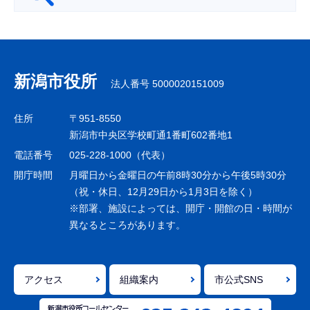
サ
ブ
ナ
新潟市役所
法人番号 5000020151009
ビ
ゲ
住所
〒951-8550
ー
新潟市中央区学校町通1番町602番地1
シ
電話番号
025-228-1000（代表）
ョ
開庁時間
月曜日から金曜日の午前8時30分から午後5時30分
ン
（祝・休日、12月29日から1月3日を除く）
※部署、施設によっては、開庁・開館の日・時間が
こ
異なるところがあります。
こ
ま
で
アクセス
組織案内
市公式SNS