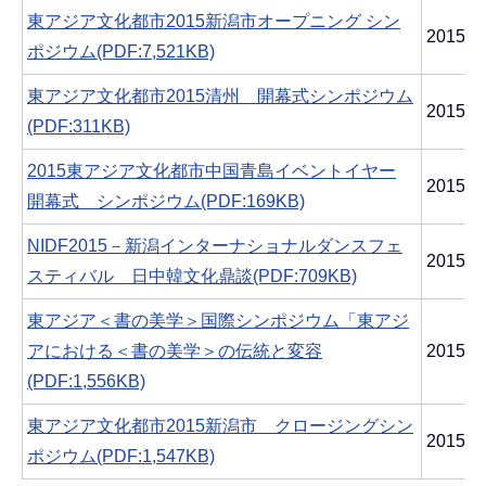
東アジア文化都市2015新潟市オープニング シン
2015
ポジウム(PDF:7,521KB)
東アジア文化都市2015清州 開幕式シンポジウム
2015
(PDF:311KB)
2015東アジア文化都市中国青島イベントイヤー
2015
開幕式 シンポジウム(PDF:169KB)
NIDF2015－新潟インターナショナルダンスフェ
2015
スティバル 日中韓文化鼎談(PDF:709KB)
東アジア＜書の美学＞国際シンポジウム「東アジ
アにおける＜書の美学＞の伝統と変容
2015
(PDF:1,556KB)
東アジア文化都市2015新潟市 クロージングシン
2015年
ポジウム(PDF:1,547KB)