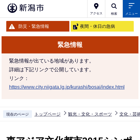
こ
の
アクセス
検索
メニュー
ペ
防災・緊急情報
夜間・休日の急病
ー
ジ
緊急情報
の
先
緊急情報が出ている地域があります。
頭
詳細は下記リンクで公開しています。
で
リンク：
す
https://www.city.niigata.lg.jp/kurashi/bosai/index.html
トップページ
観光・文化・スポーツ
文化・芸
現在のページ
本
文