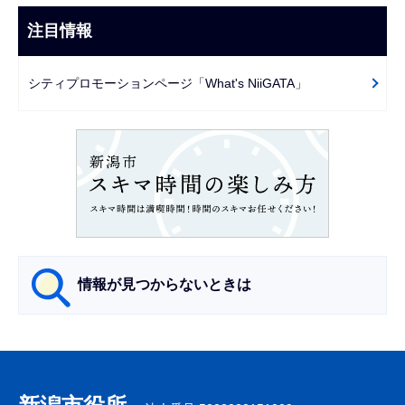
ナ
こ
ビ
注目情報
ま
ゲ
で
ー
シティプロモーションページ「What's NiiGATA」
シ
ョ
ン
こ
こ
か
ら
情報が見つからないときは
サ
ブ
ナ