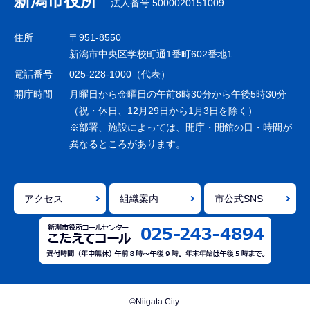
新潟市役所
法人番号 5000020151009
ビ
ゲ
住所
〒951-8550
ー
新潟市中央区学校町通1番町602番地1
シ
電話番号
025-228-1000（代表）
ョ
開庁時間
月曜日から金曜日の午前8時30分から午後5時30分
ン
（祝・休日、12月29日から1月3日を除く）
※部署、施設によっては、開庁・開館の日・時間が
こ
異なるところがあります。
こ
ま
で
アクセス
組織案内
市公式SNS
©Niigata City.