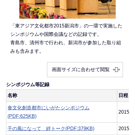
「東アジア文化都市2015新潟市」の一環で実施した
シンポジウムや国際会議などの記録です。
青島市、清州市で行われ、新潟市が参加した取り組
みも含みます。
画面サイズに合わせて閲覧
シンポジウム等記録
名称
日程
食文化創造都市にいがたシンポジウム
2015
(PDF:625KB)
千の風になって 絆トーク(PDF:379KB)
2015