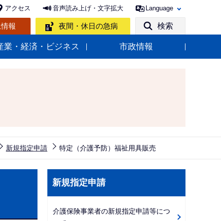
アクセス
音声読み上げ・文字拡大
Language
急情報
夜間・休日の急病
検索
産業・経済・ビジネス
市政情報
新規指定申請
特定（介護予防）福祉用具販売
サ
新規指定申請
ブ
ナ
介護保険事業者の新規指定申請等につ
ビ