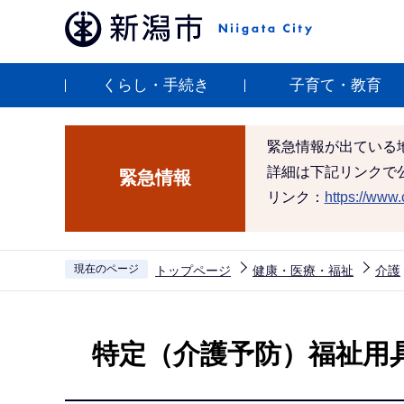
こ
の
ペ
くらし・手続き
子育て・教育
ー
ジ
の
緊急情報が出ている
先
詳細は下記リンクで
緊急情報
頭
リンク：
https://www.c
で
す
現在のページ
トップページ
健康・医療・福祉
介護
本
文
特定（介護予防）福祉用
こ
こ