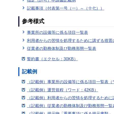
指定（許可）申請書記載例
記載事項（付表第一号（一）～（十七））
参考様式
事業所の設備等に係る項目一覧表
利用者からの苦情を処理するために講ずる措置
従業者の勤務体制及び勤務形態一覧表
誓約書（エクセル：30KB）
記載例
（記載例）事業所の設備等に係る項目一覧表（ワ
（記載例）運営規程（ワード：42KB）
（記載例）利用者からの苦情を処理するために講
（記載例）従業者の勤務体制及び勤務形態一覧表（
（記載例）掲示物「重要事項に係る掲示書類」（