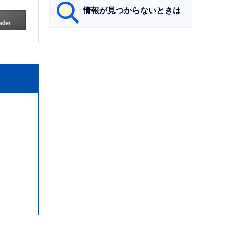
情報が見つからないときは
サ
ブ
ナ
ビ
ゲ
ー
シ
ョ
ン
こ
こ
ま
で