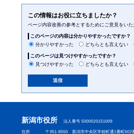
この情報はお役に立ちましたか？
ページ内容改善の参考とするためにご意見をいた
このページの内容は分かりやすかったですか？
分かりやすかった
どちらとも言えない
このページは見つけやすかったですか？
見つけやすかった
どちらとも言えない
本
文
こ
新潟市役所
法人番号 5000020151009
こ
ま
住所
〒951-8550
新潟市中央区学校町通1番町602