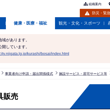
組織案内
防災・緊
健康・医療・福祉
観光・文化・スポーツ
地域があります。
公開しています。
ity.niigata.lg.jp/kurashi/bosai/index.html
事業者向け申請・届出関係様式
施設サービス・居宅サービス等
具販売