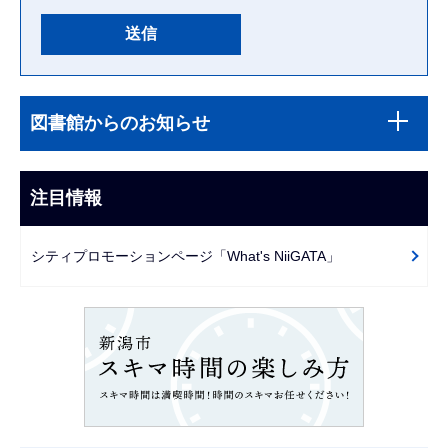
本
サ
文
図書館からのお知らせ
ブ
こ
ナ
こ
ビ
注目情報
ま
ゲ
で
ー
シティプロモーションページ「What's NiiGATA」
シ
ョ
ン
こ
こ
か
ら