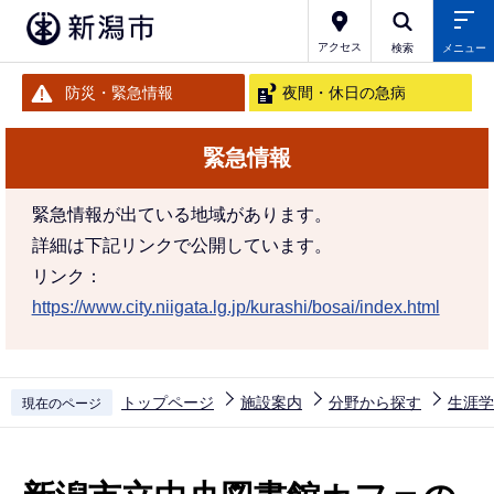
こ
の
アクセス
検索
メニュー
ペ
防災・緊急情報
夜間・休日の急病
ー
ジ
緊急情報
の
先
緊急情報が出ている地域があります。
頭
詳細は下記リンクで公開しています。
で
リンク：
す
https://www.city.niigata.lg.jp/kurashi/bosai/index.html
トップページ
施設案内
分野から探す
生涯学
現在のページ
本
文