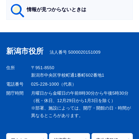
情報が見つからないときは
サ
ブ
ナ
新潟市役所
法人番号 5000020151009
ビ
ゲ
住所
〒951-8550
ー
新潟市中央区学校町通1番町602番地1
シ
電話番号
025-228-1000（代表）
ョ
開庁時間
月曜日から金曜日の午前8時30分から午後5時30分
ン
（祝・休日、12月29日から1月3日を除く）
※部署、施設によっては、開庁・開館の日・時間が
こ
異なるところがあります。
こ
ま
で