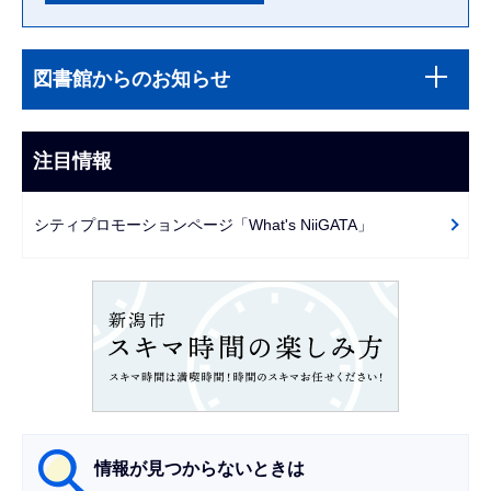
本
サ
文
図書館からのお知らせ
ブ
こ
ナ
こ
ビ
注目情報
ま
ゲ
で
ー
シティプロモーションページ「What's NiiGATA」
シ
ョ
ン
こ
こ
か
ら
情報が見つからないときは