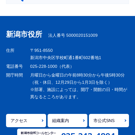
サ
ブ
ナ
新潟市役所
法人番号 5000020151009
ビ
ゲ
住所
〒951-8550
ー
新潟市中央区学校町通1番町602番地1
シ
電話番号
025-228-1000（代表）
ョ
開庁時間
月曜日から金曜日の午前8時30分から午後5時30分
ン
（祝・休日、12月29日から1月3日を除く）
※部署、施設によっては、開庁・開館の日・時間が
こ
異なるところがあります。
こ
ま
で
アクセス
組織案内
市公式SNS