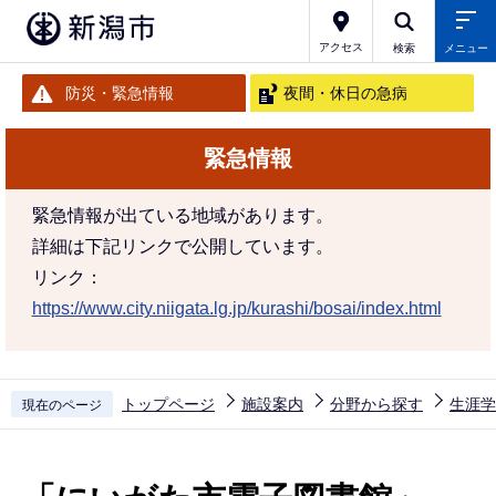
こ
の
アクセス
検索
メニュー
ペ
防災・緊急情報
夜間・休日の急病
ー
ジ
緊急情報
の
先
緊急情報が出ている地域があります。
頭
詳細は下記リンクで公開しています。
で
リンク：
す
https://www.city.niigata.lg.jp/kurashi/bosai/index.html
トップページ
施設案内
分野から探す
生涯学
現在のページ
本
文