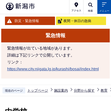
こ
の
アクセス
検索
メニュー
ペ
防災・緊急情報
夜間・休日の急病
ー
ジ
緊急情報
の
先
緊急情報が出ている地域があります。
頭
詳細は下記リンクで公開しています。
で
リンク：
す
https://www.city.niigata.lg.jp/kurashi/bosai/index.html
トップページ
施設案内
分野から探す
教育
現在のページ
本
文