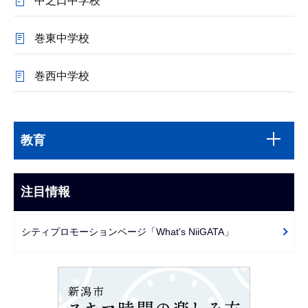
中之口中学校
巻東中学校
巻西中学校
本
サ
文
教育
ブ
こ
ナ
こ
ビ
注目情報
ま
ゲ
で
ー
シティプロモーションページ「What's NiiGATA」
シ
ョ
ン
こ