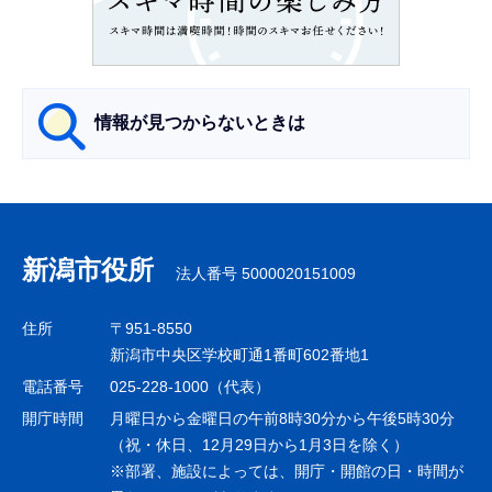
こ
か
ら
情報が見つからないときは
サ
ブ
ナ
新潟市役所
法人番号 5000020151009
ビ
ゲ
住所
〒951-8550
ー
新潟市中央区学校町通1番町602番地1
シ
電話番号
025-228-1000（代表）
ョ
開庁時間
月曜日から金曜日の午前8時30分から午後5時30分
ン
（祝・休日、12月29日から1月3日を除く）
※部署、施設によっては、開庁・開館の日・時間が
こ