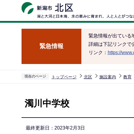
こ
の
ペ
ー
緊急情報が出ている
ジ
詳細は下記リンクで
緊急情報
の
リンク：
https://www.c
先
頭
で
現在のページ
トップページ
北区
施設案内
教育
す
本
文
濁川中学校
こ
こ
か
最終更新日：2023年2月3日
ら