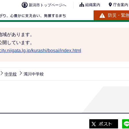
組織案内
庁舎案内
新潟市トップページへ
防災・緊
地域があります。
公開しています。
ity.niigata.lg.jp/kurashi/bosai/index.html
中学校
濁川中学校