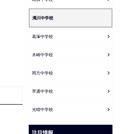
ー
シ
濁川中学校
ョ
ン
こ
葛塚中学校
こ
か
木崎中学校
ら
岡方中学校
早通中学校
光晴中学校
注目情報