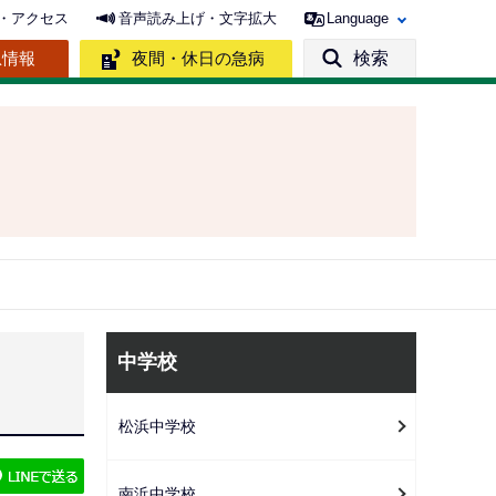
・アクセス
音声読み上げ・文字拡大
Language
急情報
夜間・休日の急病
検索
サ
中学校
ブ
ナ
松浜中学校
ビ
ゲ
南浜中学校