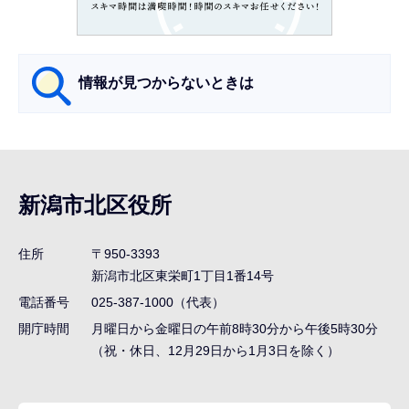
こ
か
ら
情報が見つからないときは
サ
ブ
ナ
新潟市北区役所
ビ
ゲ
住所
〒950-3393
ー
新潟市北区東栄町1丁目1番14号
シ
電話番号
025-387-1000（代表）
ョ
開庁時間
月曜日から金曜日の午前8時30分から午後5時30分
ン
（祝・休日、12月29日から1月3日を除く）
こ
こ