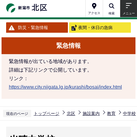
こ
の
アクセス
検索
メニュー
ペ
防災・緊急情報
夜間・休日の急病
ー
ジ
緊急情報
の
先
緊急情報が出ている地域があります。
頭
詳細は下記リンクで公開しています。
で
リンク：
す
https://www.city.niigata.lg.jp/kurashi/bosai/index.html
トップページ
北区
施設案内
教育
中学校
現在のページ
本
文