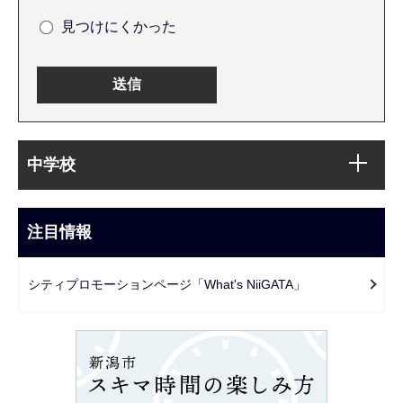
見つけにくかった
本
サ
文
中学校
ブ
こ
ナ
こ
ビ
注目情報
ま
ゲ
で
ー
シティプロモーションページ「What's NiiGATA」
シ
ョ
ン
こ