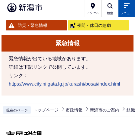
こ
の
アクセス
検索
メニュー
ペ
防災・緊急情報
夜間・休日の急病
ー
ジ
緊急情報
の
先
緊急情報が出ている地域があります。
頭
詳細は下記リンクで公開しています。
で
リンク：
す
https://www.city.niigata.lg.jp/kurashi/bosai/index.html
トップページ
市政情報
新潟市のご案内
組織
現在のページ
本
文