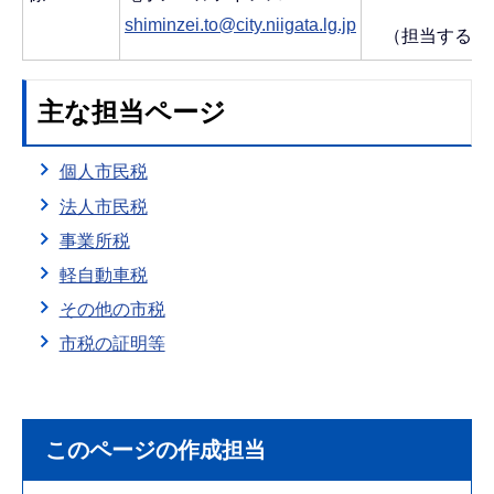
shiminzei.to@city.niigata.lg.jp
（担当する区
主な担当ページ
個人市民税
法人市民税
事業所税
軽自動車税
その他の市税
市税の証明等
このページの作成担当