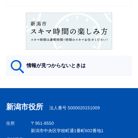
シ
ョ
ン
こ
こ
か
ら
情報が見つからないときは
サ
ブ
ナ
新潟市役所
法人番号 5000020151009
ビ
ゲ
住所
〒951-8550
ー
新潟市中央区学校町通1番町602番地1
シ