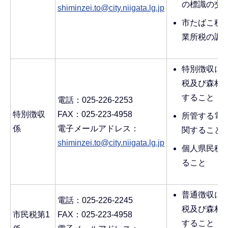
の標識の交
shiminzei.to@city.niigata.lg.jp
市たばこ税
業所税の調
特別徴収に
税及び森林
すること
電話：025-226-2253
特別徴収
FAX：025-223-4958
所管する電
係
電子メールアドレス：
関すること
shiminzei.to@city.niigata.lg.jp
個人県民税
ること
普通徴収に
電話：025-226-2245
税及び森林
市民税第1
FAX：025-223-4958
すること