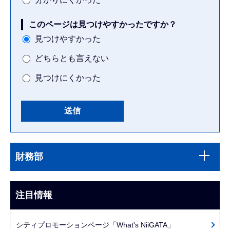
このページは見つけやすかったですか？
見つけやすかった
どちらとも言えない
見つけにくかった
本
サ
文
財務部
ブ
こ
ナ
こ
ビ
注目情報
ま
ゲ
で
ー
シティプロモーションページ「What's NiiGATA」