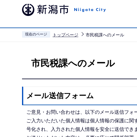
こ
の
ペ
ー
現在のページ
トップページ
市民税課へのメール
ジ
本
の
文
先
市民税課へのメール
こ
頭
こ
で
か
す
ら
メール送信フォーム
ご意見・お問い合わせは、以下のメール送信フォ
ご入力いただいた個人情報は個人情報の保護に関す
号化され、入力された個人情報を安全に送信でき