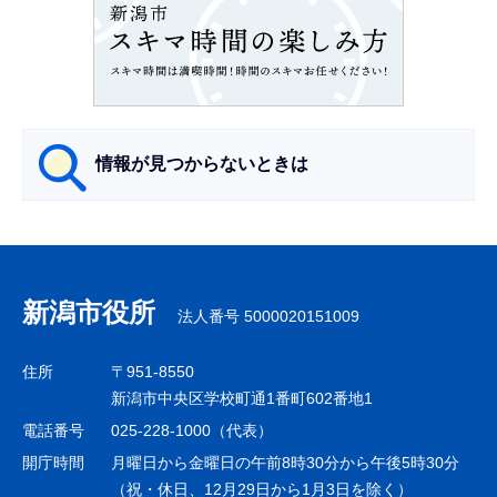
ン
こ
こ
か
ら
情報が見つからないときは
サ
ブ
ナ
新潟市役所
法人番号 5000020151009
ビ
ゲ
住所
〒951-8550
ー
新潟市中央区学校町通1番町602番地1
シ
電話番号
025-228-1000（代表）
ョ
開庁時間
月曜日から金曜日の午前8時30分から午後5時30分
ン
（祝・休日、12月29日から1月3日を除く）