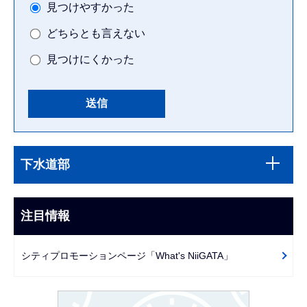
見つけやすかった
どちらとも言えない
見つけにくかった
本
サ
文
下水道部
ブ
こ
ナ
こ
ビ
注目情報
ま
ゲ
で
ー
シティプロモーションページ「What's NiiGATA」
シ
ョ