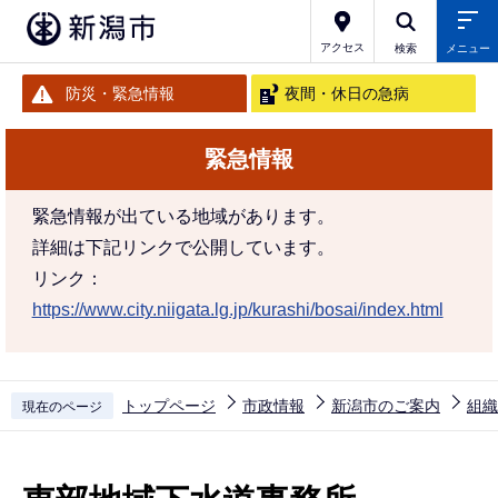
こ
の
アクセス
検索
メニュー
ペ
防災・緊急情報
夜間・休日の急病
ー
ジ
緊急情報
の
先
緊急情報が出ている地域があります。
頭
詳細は下記リンクで公開しています。
で
リンク：
す
https://www.city.niigata.lg.jp/kurashi/bosai/index.html
トップページ
市政情報
新潟市のご案内
組織
現在のページ
本
文