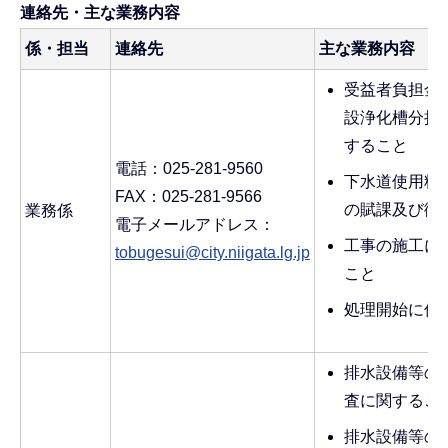
連絡先・主な業務内容
係・担当
連絡先
主な業務内容
受益者負担金
設浄化槽分担
すること
電話：025-281-9560
下水道使用料
FAX：025-281-9566
の賦課及び徴
業務係
電子メールアドレス：
工事の施工に
tobugesui@city.niigata.lg.jp
こと
処理開始に伴
排水設備等の
査に関するこ
排水設備等の